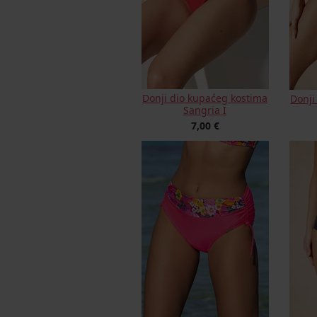
Donji dio kupaćeg kostima
Donji
Sangria I
7,00 €