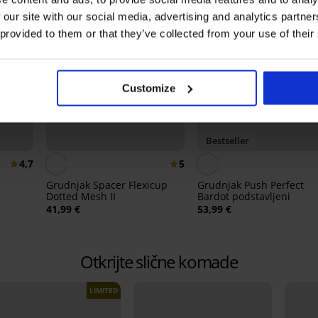
 our site with our social media, advertising and analytics partn
 provided to them or that they’ve collected from your use of their
Customize
Bestseller
4,7
5
Grudnjak Spacer Flexicup
Grudnjak Push Perfect
Dotted Mesh II
Bardot podstavljeni
41,99 €
53,99 €
Otkrijte slične komade
LIMITED