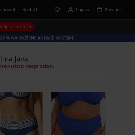
i povrat
Kontakt
Prijava
Košarica
jetna rasprodaja
20 % NA SNIŽENE KUPAĆE KOSTIME
ima Java
 trenutno rasprodan.