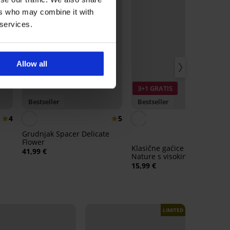
ers who may combine it with
 services.
Allow all
3+1 GRATIS
Bestseller
Bestseller
4
5
Grudnjak Spacer Delicate
Flower
Klasične gaćice Bamboo
41,99 €
Nature s visokim strukom
15,99 €
LIMITED