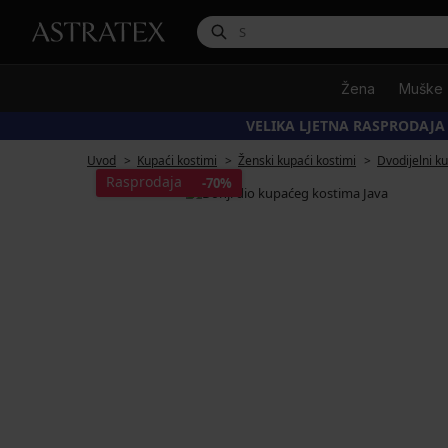
Žena
Muške
VELIKA LJETNA RASPRODAJA
Uvod
Kupaći kostimi
Ženski kupaći kostimi
Dvodijelni k
Rasprodaja
-70%