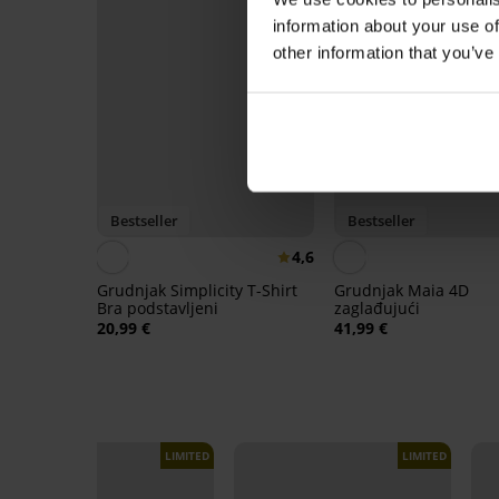
information about your use of
other information that you’ve
Bestseller
Bestseller
4,6
Grudnjak Simplicity T-Shirt
Grudnjak Maia 4D
Bra podstavljeni
zaglađujući
20,99 €
41,99 €
LIMITED
LIMITED