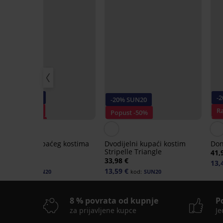
-20% SUN20
-
-20% SUN20
Rasprodaja
R
Popust -50%
Popust -50%
P
Gornji dio kupaćeg kostima
Dvodijelni kupaći kostim
Don
Zwena
Stripelle Triangle
41,
20,99 €
33,98 €
13,
8,39 €
13,59 €
kod:
SUN20
kod:
SUN20
8 % povrata od kupnje
P
za prijavljene kupce
Je