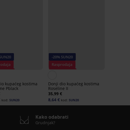
 SUN20
-20% SUN20
rodaja
Rasprodaja
t -60%
Popust -70%
dio kupaćeg kostima
Donji dio kupaćeg kostima
ime Pblack
Roseline II
€
35,99 €
€
8,64 €
kod:
SUN20
kod:
SUN20
Kako odabrati
Grudnjak?