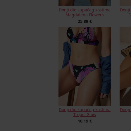
Donji dio kupaćeg kostima
Donji
Magdalena Flowers
S
25,89 €
Donji dio kupaćeg kostima
Donji
Tropic Glow
10,19 €