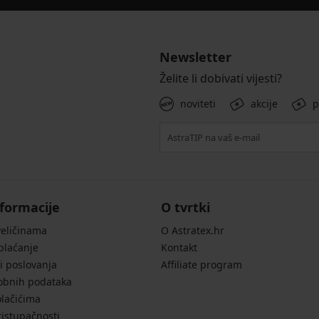
Newsletter
Želite li dobivati vijesti?
noviteti
akcije
p
formacije
O tvrtki
veličinama
O Astratex.hr
 plaćanje
Kontakt
i poslovanja
Affiliate program
sobnih podataka
olačićima
ristupačnosti