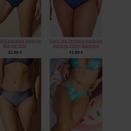
 dio kupaćeg kostima
Donji dio ženskog kupaćeg
Marine Chic
kostima Elomi Bazaruto
32,99 €
13,80 €