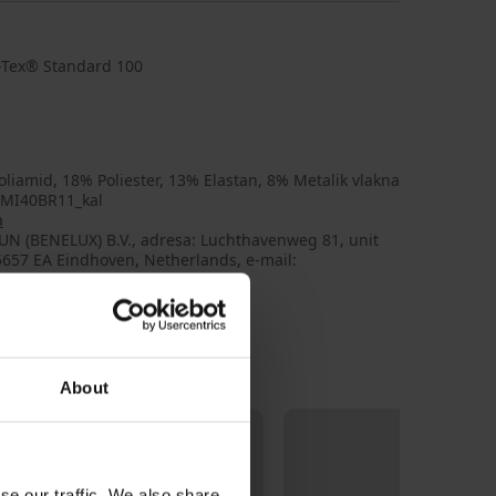
ko-Tex® Standard 100
liamid, 18% Poliester, 13% Elastan, 8% Metalik vlakna
MI40BR11_kal
a
UN (BENELUX) B.V., adresa: Luchthavenweg 81, unit
5657 EA Eindhoven, Netherlands, e-mail:
ry@dorina.com
About
se our traffic. We also share