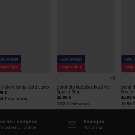
20% SUN20
-20% SUN20
-20%
asprodaja
Rasprodaja
Rasp
opust -60%
Popust -70%
Popus
5
ji dio bikinija Gold Lurex
Donji dio kupaćeg kostima
Donji 
Splash Blue
Free t
99 €
32,99 €
32,99 
44 €
kod:
SUN20
7,92 €
10,56 
kod:
SUN20
ovrati i zamjene
Povoljno
dnostavno i online
Poštarina