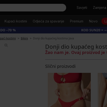
Tražiti
Savjeti
Zamjena 
Kupaći kostimi
Odjeća za spavanje
Premium
Novo
L
 DO –70 %
KOD SUN20 = −
upaći kostimi
Bikini
Donji dio kupaćeg kostima Java
Donji dio kupaćeg kost
Žao nam je. Ovaj proizvod je
Slični proizvodi