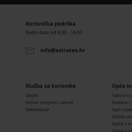
Korisnička podrška
Radni dani od 8.00 - 16.00
info@astratex.hr
Služba za korisnike
Opće in
Savjeti
Tablice s 
Online zamjena i povrat
Dostava i
Reklamacije
Opći uvjet
Zaštita o
Izjava o k
Izjava o p