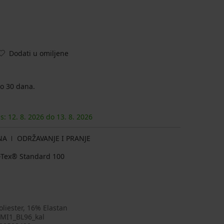
Dodati u omiljene
o 30 dana.
as:
12. 8.
2026
do
13. 8.
2026
NA
ODRŽAVANJE I PRANJE
ko-Tex® Standard 100
liester, 16% Elastan
MI1_BL96_kal