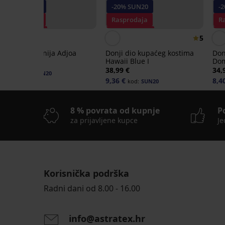
-20% SUN20
-20% SUN20
-
Rasprodaja
Rasprodaja
R
Popust -70%
Popust -70%
P
5
Donji dio bikinija Adjoa
Donji dio kupaćeg kostima
Don
Hawaii Blue I
Dom
14,99 €
38,99 €
34,
3,60 €
kod:
SUN20
9,36 €
8,4
kod:
SUN20
8 % povrata od kupnje
P
za prijavljene kupce
Je
Rasprodaja
Rasprodaja
-30%
Rasprodaja
-70%
-70%
-70%
Korisnička podrška
-20 % SUN20
-20 % SUN20
-20 % SUN20
-20 % SUN20
LIMITED
LIMITED
LIMITED
Radni dani od 8.00 - 16.00
Donji
Donji
Donji
Donji
info@astratex.hr
dio
dio
dio
dio