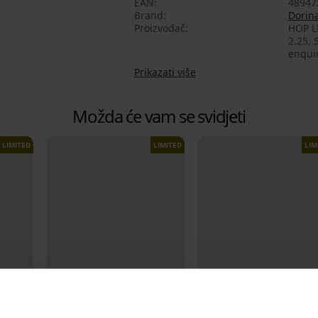
EAN
48947
Brand
Dorin
Proizvođač
HOP L
2.25, 
enqui
Prikazati više
Možda će vam se svidjeti
LIMITED
LIMITED
LIM
-20% SUN20
-20% SUN20