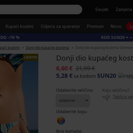
Tražiti
Savjeti
Zamjena 
Kupaći kostimi
Odjeća za spavanje
Premium
Novo
L
 DO –70 %
KOD SUN20 = −
upaći kostimi
Donji dio kupaćeg kostima
Donji dio kupaćeg kostima Delmon
Donji dio kupaćeg kos
LIMITED
6,60 €
21,99 €
5,28 €
SUN20
sa kodom
Odaberite veličinu
Koju veličinu?
Tablica ve
Odaberite boju:
Broj komada: