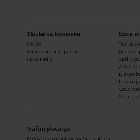
kupaćeg
kupaćeg
kupaćeg
kupaćeg
kostima
kostima
kostima
kostima
Elsa
Constance
Desert
Maia
III
Gold
Powder
12,00
dream
11,10
23,09
€
11,10
€
€
39,99
Služba za korisnike
Opće in
€
36,99
32,99
€
36,99
€
€
Savjeti
Tablice s 
9,60
€
8,88
18,47
€
Online zamjena i povrat
Dostava i
8,88
€
€
Kod
Reklamacije
Opći uvjet
€
Kod
Kod
SUN20
Kod
Zaštita o
SUN20
SUN20
SUN20
Izjava o k
Izjava o p
Često post
Što uradit
Načini plaćanja
Podržavamo popularne načine plaćanja