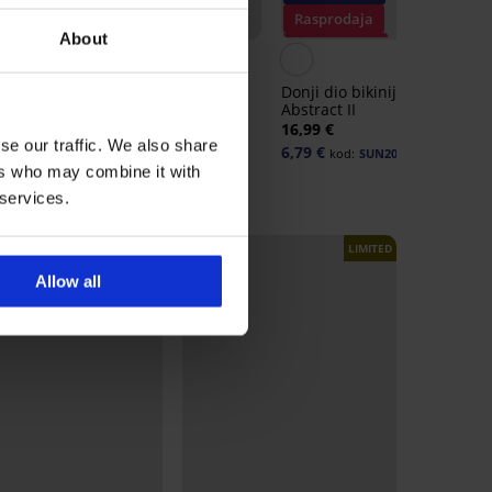
Rasprodaja
Rasprodaja
About
Popust -70%
Popust -50%
5
a
Donji dio kupaćeg kostima
Donji dio bikinija Summer
Angela III
Abstract II
45,99 €
16,99 €
se our traffic. We also share
11,04 €
6,79 €
kod:
SUN20
kod:
SUN20
ers who may combine it with
 services.
LIMITED
LIMITED
Allow all