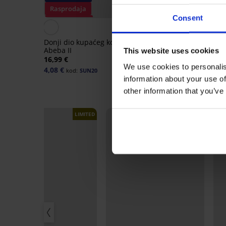
Rasprodaja
Rasprodaja
Consent
Popust -70%
Popust -70%
Donji dio kupaćeg kostima
Donji dio bikinija PIN
Abeba II
STORM Taja
This website uses cookies
16,99 €
16,99 €
We use cookies to personalis
4,08 €
4,08 €
kod:
SUN20
kod:
SUN20
information about your use of
other information that you’ve
LIMITED
LIMITED