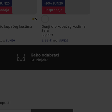
 SUN20
-20% SUN20
rodaja
Rasprodaja
t -70%
Popust -70%
5
dio kupaćeg kostima
Donji dio kupaćeg kostima
Safa
€
36,99 €
8,88 €
kod:
SUN20
kod:
SUN20
Kako odabrati
Grudnjak?
opusti