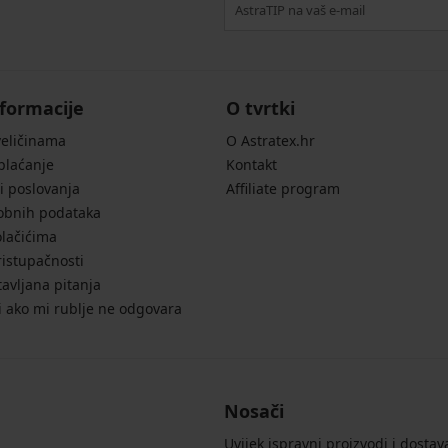
formacije
O tvrtki
veličinama
O Astratex.hr
 plaćanje
Kontakt
i poslovanja
Affiliate program
sobnih podataka
olačićima
ristupačnosti
avljana pitanja
i ako mi rublje ne odgovara
Nosači
Uvijek ispravni proizvodi i dostav