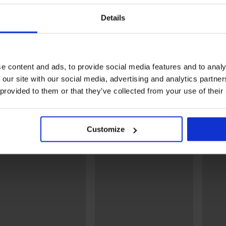
Rasprodaja
Rasprodaja
Details
Popust -70%
Popust -70%
K
Gornji dio bikinija PINK
Donji dio kupaćeg kostim
STORM Taja
Summer
19,99 €
30,99 €
e content and ads, to provide social media features and to analy
4,80 €
7,44 €
kod:
SUN20
kod:
SUN20
 our site with our social media, advertising and analytics partn
Otkrijte slične komade
 provided to them or that they’ve collected from your use of their
LIMITED
LIMITED
Customize