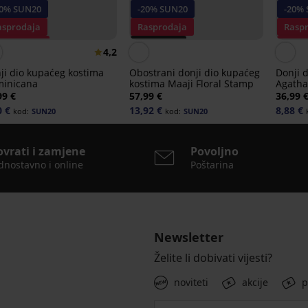
20% SUN20
-20% SUN20
-20%
asprodaja
Rasprodaja
Rasp
opust -70%
PREMIUM
Popus
4,2
Popust -70%
ji dio kupaćeg kostima
Obostrani donji dio kupaćeg
Donji 
inicana
kostima Maaji Floral Stamp
Agatha
99 €
57,99 €
36,99 
0 €
13,92 €
8,88 €
kod:
SUN20
kod:
SUN20
ovrati i zamjene
Povoljno
dnostavno i online
Poštarina
Newsletter
Želite li dobivati vijesti?
noviteti
akcije
p