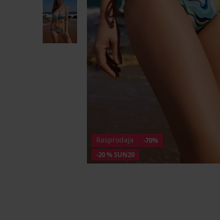
Rasprodaja
-70%
-20 % SUN20