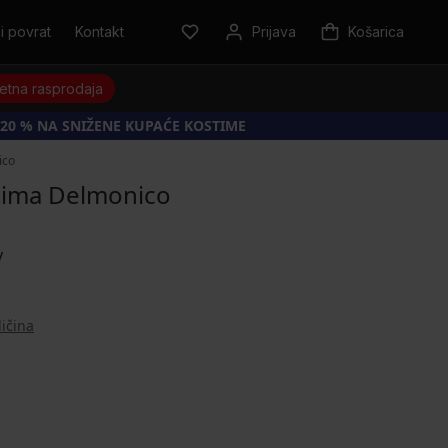
i povrat
Kontakt
Prijava
Košarica
jetna rasprodaja
20 % NA SNIŽENE KUPAĆE KOSTIME
ico
tima Delmonico
ličina