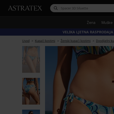
Žena
Muške
VELIKA LJETNA RASPRODAJA
Uvod
Kupaći kostimi
Ženski kupaći kostimi
Dvodijelni k