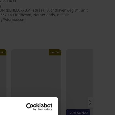
28508490
a
UN (BENELUX) B.V., adresa: Luchthavenweg 81, unit
5657 EA Eindhoven, Netherlands, e-mail:
ry@dorina.com
ITED
LIMITED
LIMITED
-20% SUN20
-20% SUN20