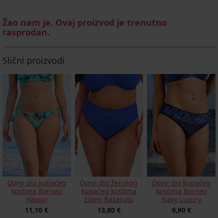
Žao nam je. Ovaj proizvod je trenutno
rasprodan.
Slični proizvodi
Donji dio kupaćeg
Donji dio ženskog
Donji dio kupaćeg
kostima Borneo
kupaćeg kostima
kostima Borneo
Hawaii
Elomi Bazaruto
Navy Luxury
11,10 €
13,80 €
9,90 €