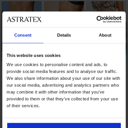
Consent
Details
About
This website uses cookies
We use cookies to personalise content and ads, to
Donji dio kupaćeg
Donji dio kupaćeg
Donji dio kupaćeg
kostima Elsa
kostima Lenore
kostima Vada
provide social media features and to analyse our traffic.
12,00 €
6,00 €
6,60 €
We also share information about your use of our site with
our social media, advertising and analytics partners who
OPIS
may combine it with other information that you’ve
provided to them or that they’ve collected from your use
DOSTAVA I PLAĆANJE
of their services.
ZAMJENA
Možda će vam se svidjeti