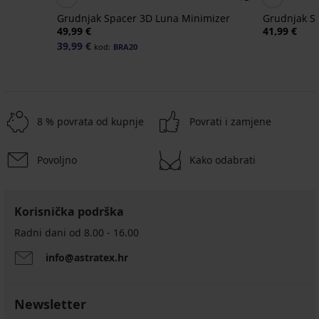
e
Grudnjak Spacer 3D Luna Minimizer
Grudnjak Sp
49,99 €
41,99 €
39,99 €
kod:
BRA20
8 % povrata od kupnje
Povrati i zamjene
Povoljno
Kako odabrati
Korisnička podrška
Radni dani od 8.00 - 16.00
info@astratex.hr
Newsletter