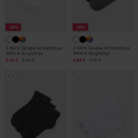
-30%
-30%
3 PACK čarapa od bambusa
3 PACK čarapa od bambusa
MEN-A do gležnja
MEN-A do gležnja
Popust
Prvobitna cijena
Popust
Prvobitna cijena
6,64 €
9,49 €
6,64 €
9,49 €