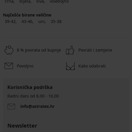
crna
bijela
siva
višebojno
Najčešće birane veličine
39-42
43-46
uni
35-38
8 % povrata od kupnje
Povrati i zamjene
Povoljno
Kako odabrati
Korisnička podrška
Radni dani od 8.00 - 16.00
info@astratex.hr
Newsletter