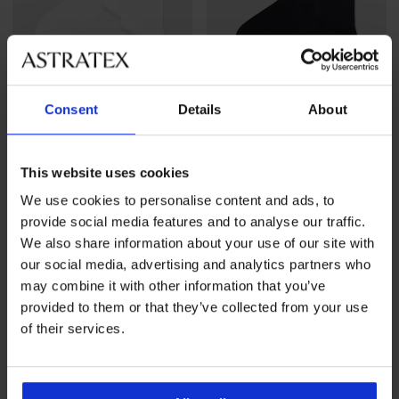
Consent
Details
About
2+1 GRATIS
2+1 GRATIS
5
5
This website uses cookies
3PACK Čarape od bambusa
3PACK Čarape od bambusa
MEN-A visoke
MEN-A visoke
We use cookies to personalise content and ads, to
10,99 €
akcija
2+1 GRATIS
10,99 €
akcija
2+1 GRATIS
provide social media features and to analyse our traffic.
We also share information about your use of our site with
our social media, advertising and analytics partners who
may combine it with other information that you’ve
provided to them or that they’ve collected from your use
of their services.