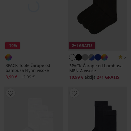
-70%
2+1 GRATIS
5
3PACK Tople čarape od
3PACK Čarape od bambusa
bambusa Flynn visoke
MEN-A visoke
Popust
Prvobitna cijena
3,90 €
12,99 €
10,99 €
akcija
2+1 GRATIS