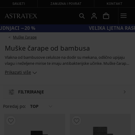
SAVJETI
ZAMJENA I POVRAT
KONTAKT
KOD BRA20 = GRUDNJACI −20 %
Muške čarape
Muške čarape od bambusa
Vlakna od bambusove celuloze na dodir su mekana, odlično upijaju
vlagu i neželjene mirise te imaju antibakterijske učinke. Muške čarape
od bambusa prozračne su, ali i tople, zahvaljujući čemu ih bez straha
Prikazati više
možete nositi u bilo koje godišnje doba. Pogodne su kako za
svakodnevno nošenje, tako i za fizički zahtjevnije aktivnosti. Trebate
samo odabrati svoj omiljeni kroj ili čak cijeli set kvalitetnih čarapa od
FILTRIRANJE
bambusa.
Poredaj po:
TOP