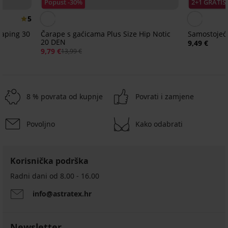
Popust -30%
2+1 GRATIS
5
haping 30
Čarape s gaćicama Plus Size Hip Notic
Samostojeć
20 DEN
9,49 €
9,79 €
13,99 €
8 % povrata od kupnje
Povrati i zamjene
Povoljno
Kako odabrati
2+1 GRATIS
2+1 GRATIS
-50%
-50%
-30%
-20%
Korisnička podrška
5
Čarape
Radni dani od 8.00 - 16.00
s
Potporne
Stezne
gaćicama
info@astratex.hr
čarape
čarape
3PACK
Stezne
Comfort
s
s
Stezne
čarape
3PACK
50
gaćicama
gaćicama
čarape
s
Stezne
DEN
OMSA
Relax
s
gaćicama
Newsletter
čarape