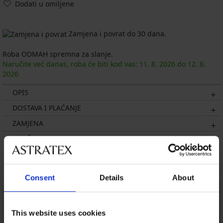
Dodati u omiljene
Zamjena i povrat do 30 dana.
Roba ODMAH spremna za slanje.
Naručite već danas, roba će biti kod vas:
11. 8.
2026
do
12. 8.
2026
OPIS
DOSTAVA I PLAĆANJE
ZAMJENA
ODRŽAVANJE I PRANJE
Možda će vam se svidjeti
Consent
Details
About
This website uses cookies