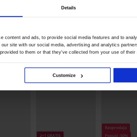
Details
Čarape Morfan do gležnj
3,70 €
5,29 €
3PACK Sportske čarape
ežnja
Avenar do gležnja
15,99 €
e content and ads, to provide social media features and to analy
Otkrijte slične komade
 our site with our social media, advertising and analytics partn
 provided to them or that they’ve collected from your use of their
Customize
Rasprodaja
2+1 GRATIS
Popust -50%