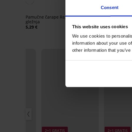
Consent
Pamučne čarape Rex do
Sportske čarape od
gležnja
bambusa Belkin do gl
This website uses cookies
5,29 €
8,19 €
We use cookies to personalis
information about your use of
other information that you’ve
IS
2+1 GRATIS
2+1 GRATIS