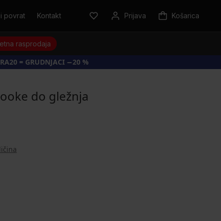
i povrat
Kontakt
Prijava
Košarica
jetna rasprodaja
RA20 = GRUDNJACI −20 %
ooke do gležnja
ličina