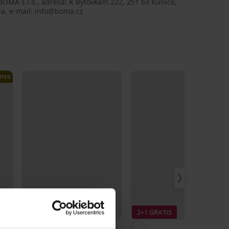
BOMA s.r.o., adresa: K Bytovkám 222, 251 63 Kunice,
ia, e-mail: info@boma.cz
ITED
Popust -30%
2+1 GRATIS