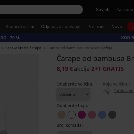
Tražiti
Savjeti
Zamjena 
Kupaći kostimi
Odjeća za spavanje
Premium
Novo
L
 DO –70 %
KOD B
Ženske kratke čarape
Čarape od bambusa Brooke do gležnja
Čarape od bambusa Br
8,19 €
akcija
2+1 GRATIS
Odaberite veličinu
Koju veličinu?
Tablica ve
Odaberite boju:
Broj komada: