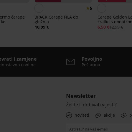
5
termo čarape
3PACK Čarape FILA do
Čarape Golden L
tke
gležnja
kratke s dodatko
10,99 €
6,50 €
12,99 €
ovrati i zamjene
Povoljno
dnostavno i online
Poštarina
Newsletter
Želite li dobivati vijesti?
noviteti
akcije
p