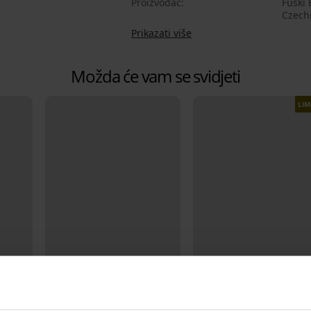
Proizvođač
Fuski 
Czech
Prikazati više
Možda će vam se svidjeti
LIM
2+1 GRATIS
Popust -30%