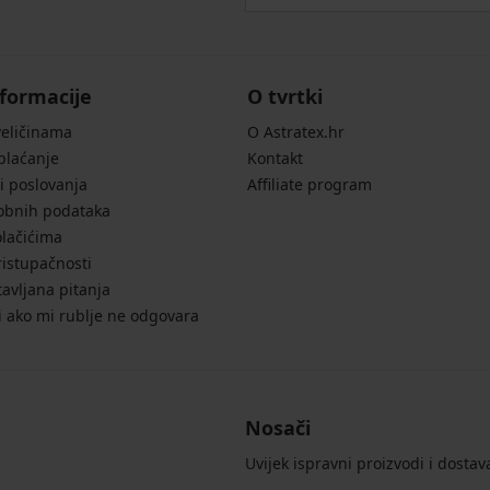
formacije
O tvrtki
veličinama
O Astratex.hr
 plaćanje
Kontakt
i poslovanja
Affiliate program
sobnih podataka
olačićima
ristupačnosti
avljana pitanja
i ako mi rublje ne odgovara
Nosači
Uvijek ispravni proizvodi i dostav