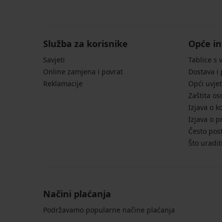
Sportske
Čarape
Bamboo
čarape
FILA
do
FILA
do
gležnja
Marley
gležnja
10,99
do
10,99
Služba za korisnike
Opće in
€
gležnja
€
od
akcija
Savjeti
Tablice s 
akcija
ba...
2+1
2+1
Online zamjena i povrat
Dostava i
9,49
GRATIS
GRATIS
Reklamacije
Opći uvjet
€
akcija
Zaštita o
2+1
Izjava o k
GRATIS
Izjava o p
Često post
Što uradit
Načini plaćanja
Podržavamo popularne načine plaćanja