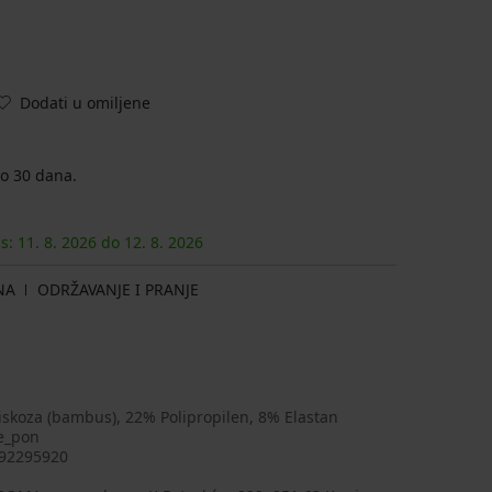
Dodati u omiljene
o 30 dana.
as:
11. 8.
2026
do
12. 8.
2026
NA
ODRŽAVANJE I PRANJE
skoza (bambus), 22% Polipropilen, 8% Elastan
e_pon
92295920