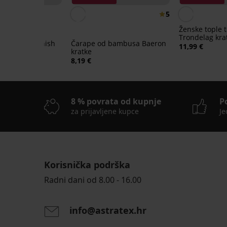
5
Ženske tople 
Trondelag kra
e čarape Finish
Čarape od bambusa Baeron
11,99 €
kratke
8,19 €
8 % povrata od kupnje
P
za prijavljene kupce
Je
Korisnička podrška
2+1 GRATIS
2+1 GRATIS
2+1 GRATIS
LIMITED
Radni dani od 8.00 - 16.00
3PACK
info@astratex.hr
Sportske
čarape
3PACK
3PACK
FILA