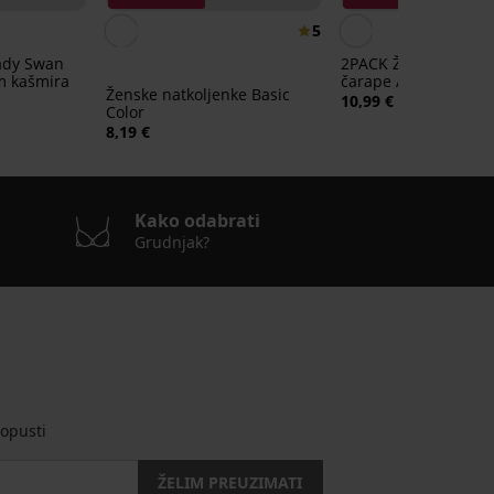
5
ady Swan
2PACK Ženske pamu
m kašmira
čarape Agapi kratke
Ženske natkoljenke Basic
10,99 €
Color
8,19 €
Kako odabrati
Grudnjak?
opusti
ŽELIM PREUZIMATI