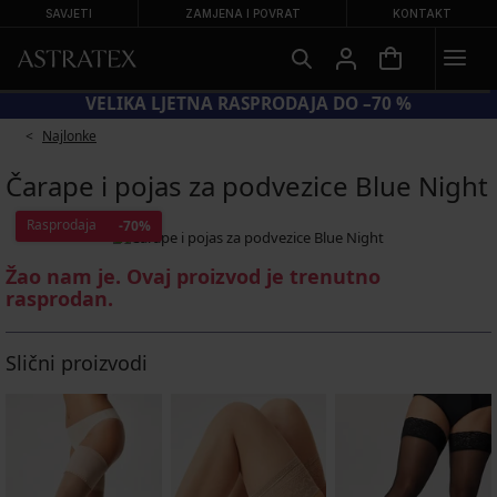
SAVJETI
ZAMJENA I POVRAT
KONTAKT
KOD BRA20 = GRUDNJACI −20 %
V
Najlonke
Čarape i pojas za podvezice Blue Night
Rasprodaja
-70%
Žao nam je. Ovaj proizvod je trenutno
rasprodan.
Slični proizvodi