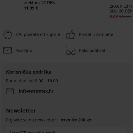
efektom 17 DEN
2PACK Čara
11,99 €
Size 20 DE
9,49 €
18,99 
8 % povrata od kupnje
Povrati i zamjene
Povoljno
Kako odabrati
Korisnička podrška
Radni dani od 8.00 - 16.00
info@astratex.hr
Newsletter
Prijavite se na newsletter i
osvojite 200 kn