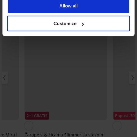
Allow all
Customize
2+1 GRATIS
Popust -50
e Mira I
Čarape s gaćicama Slimmer sa steznim