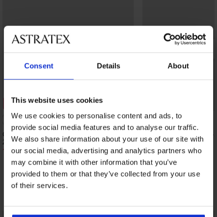
Consent
Details
About
This website uses cookies
Popust -50%
Bestseller
We use cookies to personalise content and ads, to
provide social media features and to analyse our traffic.
Grudnjak Soft Lace II podstavljeni bez
Grudnjak Simplicity T-S
We also share information about your use of our site with
žica
podstavljeni
18,50 €
20,99 €
36,99 €
our social media, advertising and analytics partners who
may combine it with other information that you’ve
provided to them or that they’ve collected from your use
of their services.
Otkrijte slične komade