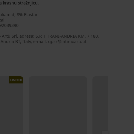
 krasnu stražnjicu.
oliamid, 8% Elastan
kal
92039390
 Artù Srl, adresa: S.P. 1 TRANI-ANDRIA KM. 7,180,
Andria BT, Italy, e-mail: gpsr@intimoartu.it
LIMITED