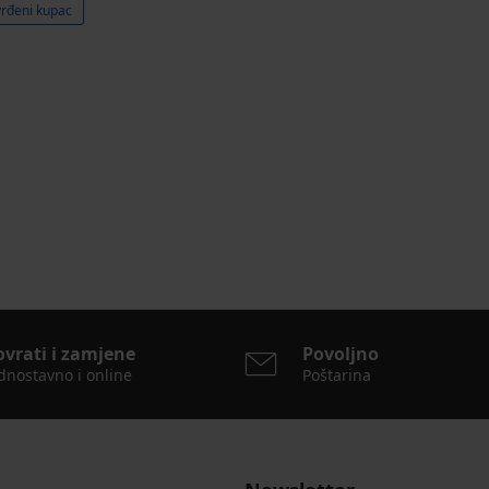
vrđeni kupac
ovrati i zamjene
Povoljno
dnostavno i online
Poštarina