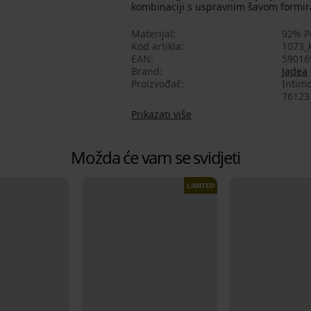
kombinaciji s uspravnim šavom formira
Materijal
92% P
Kod artikla
1073_
EAN
59016
Brand
Jadea
Proizvođač
Intimo
76123 
Prikazati više
Možda će vam se svidjeti
LIMITED