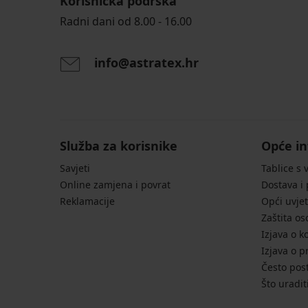
Korisnička podrška
Radni dani od 8.00 - 16.00
info@astratex.hr
Služba za korisnike
Opće in
Savjeti
Tablice s 
Online zamjena i povrat
Dostava i
Reklamacije
Opći uvjet
Zaštita o
Izjava o k
Izjava o p
Često post
Što uradit