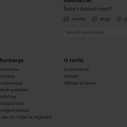
Newsletter
Želite li dobivati vijesti?
noviteti
akcije
p
formacije
O tvrtki
veličinama
O Astratex.hr
 plaćanje
Kontakt
i poslovanja
Affiliate program
sobnih podataka
olačićima
ristupačnosti
avljana pitanja
i ako mi rublje ne odgovara