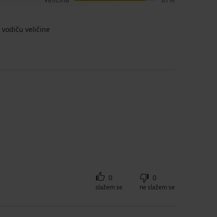
vodiču veličine
0
0
slažem se
ne slažem se