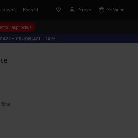
i povrat
Kontakt
Prijava
Košarica
jetna rasprodaja
RA20 = GRUDNJACI −20 %
ste
ličina