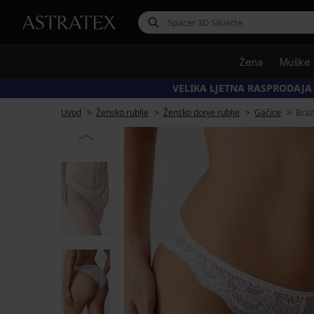
Žena
Muške
VELIKA LJETNA RASPRODAJA
Uvod
Žensko rublje
Žensko donje rublje
Gaćice
Braz