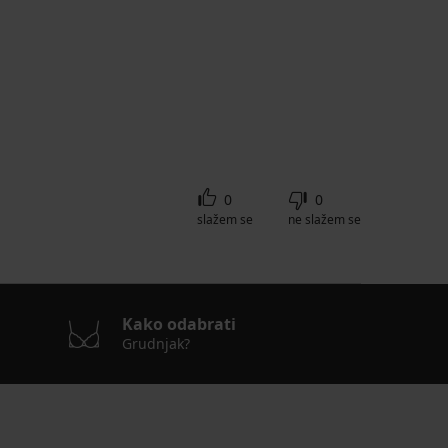
0
0
slažem se
ne slažem se
Kako odabrati
Grudnjak?