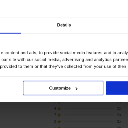
Rasprodaja
Details
Popust -25%
Popust -70%
5
Brazilke Daria
Brazilke Jessica
10,49 €
13,99 €
7,80 €
25,99 €
e content and ads, to provide social media features and to analy
 our site with our social media, advertising and analytics partn
 provided to them or that they’ve collected from your use of their
JIVANJE PROIZVODA Brazilke Hannah či
Customize
5
2x
4
0x
3
0x
2
0x
1
0x