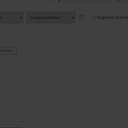
Kupljeno prema 
eni kupac