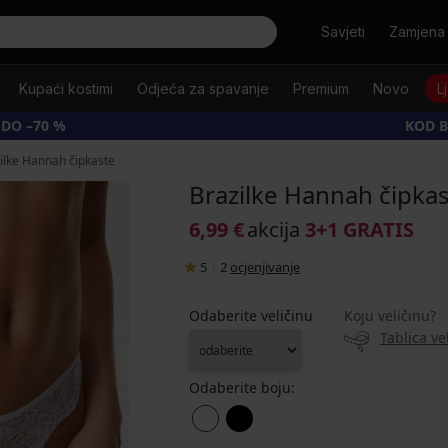
Tražiti
Savjeti
Zamjena 
Kupaći kostimi
Odjeća za spavanje
Premium
Novo
L
 DO –70 %
KOD B
ilke Hannah čipkaste
Brazilke Hannah čipka
6,99 €
akcija
3+1 GRATIS
5
|
2
ocjenjivanje
Odaberite veličinu
Koju veličinu?
Tablica ve
Odaberite boju: