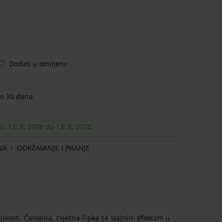
Dodati u omiljene
o 30 dana.
as:
12. 8.
2026
do
13. 8.
2026
NA
ODRŽAVANJE I PRANJE
ljivosti. Čarobna, cvjetna čipka sa sjajnim efektom u