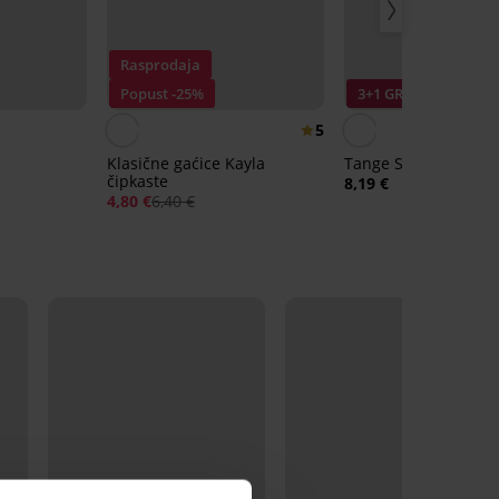
Rasprodaja
Popust -25%
3+1 GRATIS
5
Klasične gaćice Kayla
Tange Simple Lace
čipkaste
8,19 €
4,80 €
6,40 €