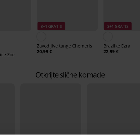
3+1 GRATIS
3+1 GRATIS
Zavodljive tange Chemeris
Brazilke Ezra
20,99 €
22,99 €
ice Zoe
Otkrijte slične komade