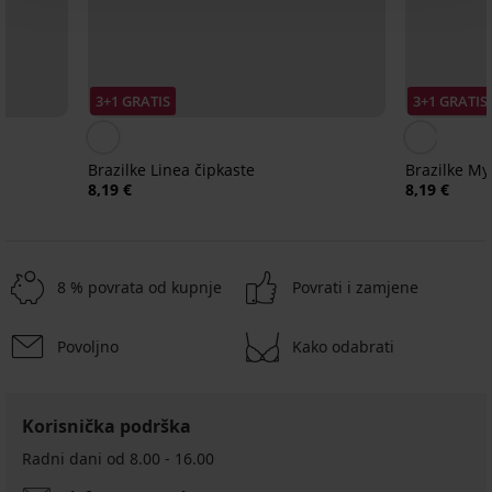
3+1 GRATIS
3+1 GRATIS
Brazilke Linea čipkaste
Brazilke My
8,19 €
8,19 €
8 % povrata od kupnje
Povrati i zamjene
Povoljno
Kako odabrati
Korisnička podrška
Radni dani od 8.00 - 16.00