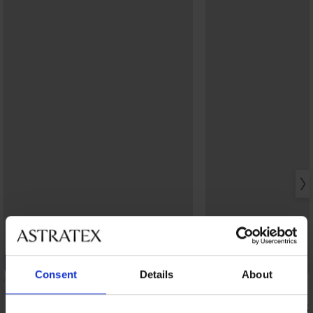
-20% BRA20
Bestseller
Consent
Details
About
4,8
Grudnjak Maia 4D zagl