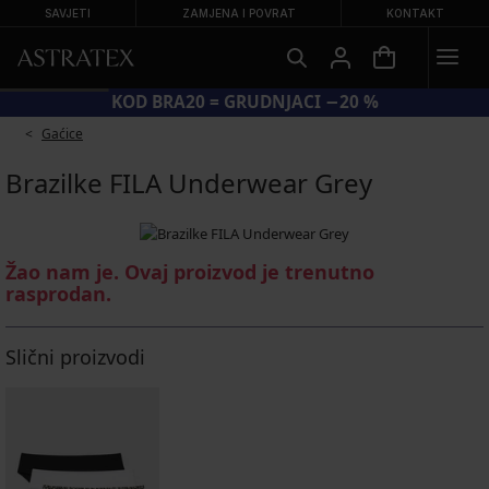
SAVJETI
ZAMJENA I POVRAT
KONTAKT
KOD BRA20 = GRUDNJACI −20 %
Gaćice
Brazilke FILA Underwear Grey
Žao nam je. Ovaj proizvod je trenutno
rasprodan.
Slični proizvodi