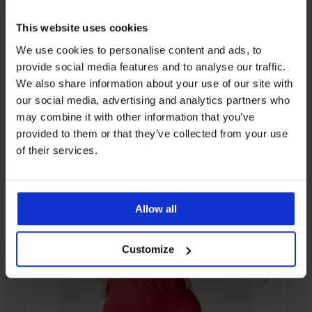
This website uses cookies
Iz iste kolekcije
We use cookies to personalise content and ads, to
provide social media features and to analyse our traffic.
We also share information about your use of our site with
our social media, advertising and analytics partners who
-30%
Rasprodaja
-50%
LIMITED
LIMITED
LIMITED
may combine it with other information that you’ve
4,5
provided to them or that they’ve collected from your use
of their services.
Bodi
Bodi
PREMIUM
PREMIUM
Perfect
DIVA
Ženski
Bodi
Ženski
PREMIUM
Bodi
Bodi
Lace
by
bodi
Grace
body
Ženski
Gossard
CHANTELLE
IVA
Bodi
Sophy
41,99
Carol
bodi
82,99
Glossies
Halo
Lace
Selmark
€
Supima
82,99
24,99
€
Allow all
Bandeau
49,49
82,99
Manuela
Superlight
€
€
57,99
€
€
131,99
25,89
€
98,99
€
€
Customize
€
36,99
€