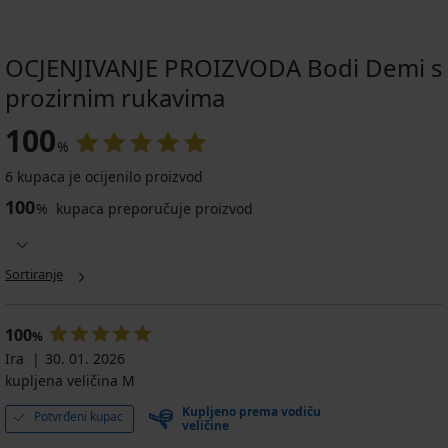
OCJENJIVANJE PROIZVODA Bodi Demi s
prozirnim rukavima
100
%
6 kupaca je ocijenilo proizvod
100
%
kupaca preporučuje proizvod
Sortiranje
100
%
Ira
30. 01. 2026
kupljena veličina M
Kupljeno prema vodiču
Potvrđeni kupac
veličine