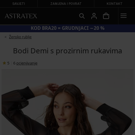
SAVJETI
ZAMJENA I POVRAT
KONTAKT
KOD BRA20 = GRUDNJACI −20 %
Žensko rublje
Bodi Demi s prozirnim rukavima
5
|
6
ocjenjivanje