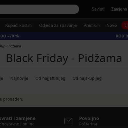
Tražiti
Savjeti
Zamjena 
Kupaći kostimi
Odjeća za spavanje
Premium
Novo
L
 DO –70 %
KOD B
iday - Pidžama
Black Friday - Pidžama
je
Najnovije
Od najjeftinijeg
Od najskupljeg
je pronađen.
ovrati i zamjene
Povoljno
dnostavno i online
Poštarina