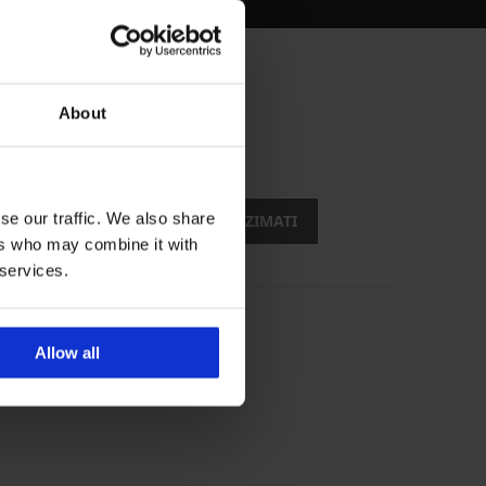
About
opusti
se our traffic. We also share
ŽELIM PREUZIMATI
ers who may combine it with
 services.
Allow all