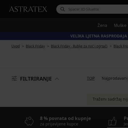
Žena
Muške
VELIKA LJETNA RASPRODAJA
Uvod
Black Friday
Black Friday - Rublje za noć i ogrtači
Black Fr
FILTRIRANJE
TOP
Najprodavani
Traženi sadržaj ni
8 % povrata od kupnje
P
za prijavljene kupce
Je