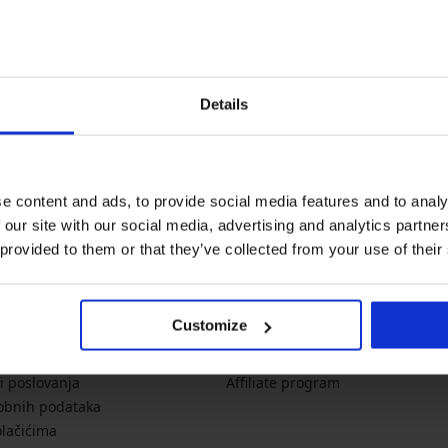
Newsletter
Details
Želite li dobivati vijesti?
noviteti
akcije
p
e content and ads, to provide social media features and to analy
 our site with our social media, advertising and analytics partn
 provided to them or that they’ve collected from your use of their
formacije
O tvrtki
Customize
veličinama
O Astratex.hr
 plaćanje
Kontakt
i poslovanja
Affiliate program
sobnih podataka
olačićima