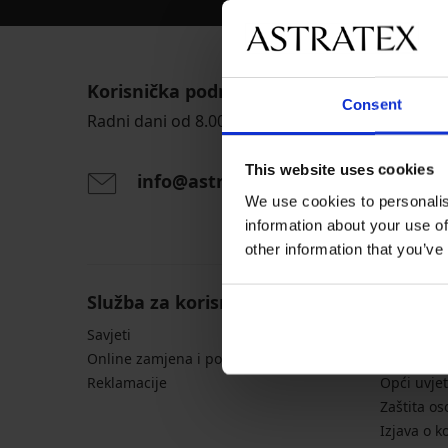
Korisnička podrška
Consent
Radni dani od 8.00 - 16.00
This website uses cookies
info@astratex.hr
We use cookies to personalis
information about your use of
other information that you’ve
Služba za korisnike
Opće in
Savjeti
Tablice s 
Online zamjena i povrat
Dostava i
Reklamacije
Opći uvjet
Zaštita o
Izjava o k