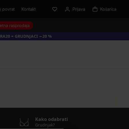
i povrat
Kontakt
Prijava
Košarica
jetna rasprodaja
RA20 = GRUDNJACI −20 %
Kako odabrati
Grudnjak?