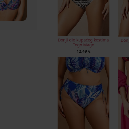
Donji dio kupaćeg kostima
Donj
Togo Mago
12,49 €