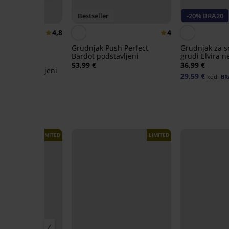
20
Bestseller
-20% BRA20
4,8
4
Grudnjak Push Perfect
Grudnjak za s
Bardot podstavljeni
grudi Elvira n
aia 4D Soft
53,99 €
36,99 €
luxe podstavljeni
29,59 €
kod:
BR
:
BRA20
LIMITED
LIMITED