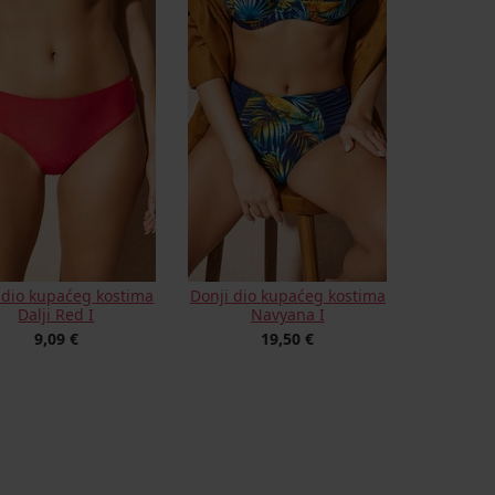
 dio kupaćeg kostima
Donji dio kupaćeg kostima
Dalji Red I
Navyana I
9,09 €
19,50 €