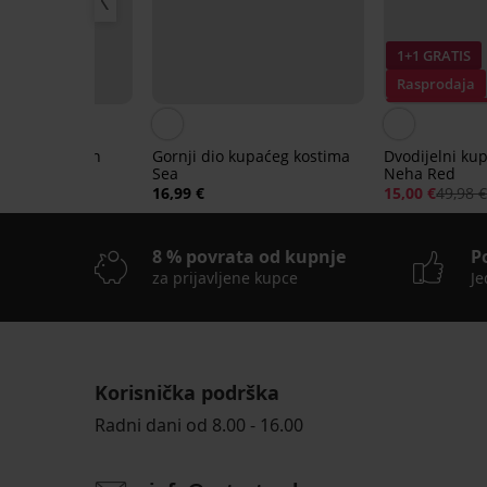
IS
1+1 GRATIS
ja
Rasprodaja
50%
Popust -70%
 tankinija Ayan
Gornji dio kupaćeg kostima
Dvodijelni ku
Sea
Neha Red
99 €
16,99 €
15,00 €
49,98 
8 % povrata od kupnje
P
za prijavljene kupce
Je
Korisnička podrška
Radni dani od 8.00 - 16.00