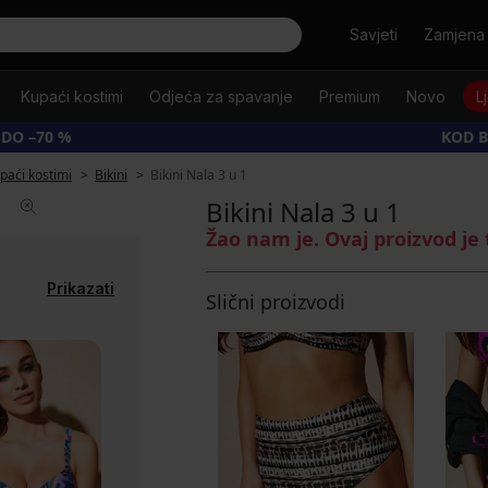
Tražiti
Savjeti
Zamjena 
Kupaći kostimi
Odjeća za spavanje
Premium
Novo
L
 DO –70 %
KOD B
upaći kostimi
Bikini
Bikini Nala 3 u 1
Bikini Nala 3 u 1
Žao nam je. Ovaj proizvod je
Prikazati
Slični proizvodi