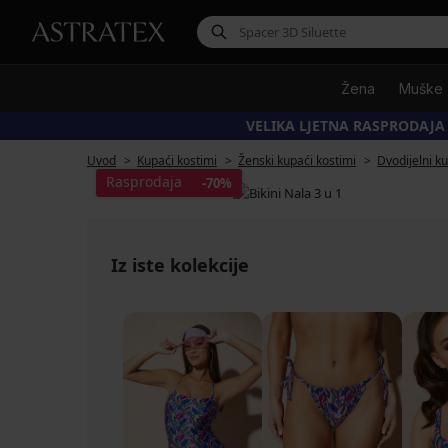
Žena
Muške
VELIKA LJETNA RASPRODAJA
Uvod
Kupaći kostimi
Ženski kupaći kostimi
Dvodijelni k
Rasprodaja
-70%
Iz iste kolekcije