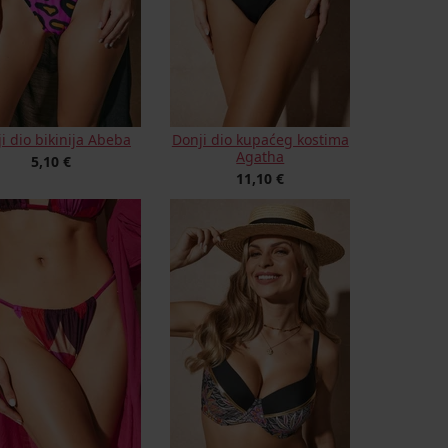
i dio bikinija Abeba
Donji dio kupaćeg kostima
Agatha
5,10 €
11,10 €