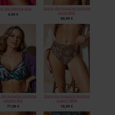
Gornji dio kupaćeg kostima
ji dio bikinija Nija
Lucia Noir
4,50 €
69,99 €
i dio kupaćeg kostima
Donji dio kupaćeg kostima
Lagoon Big
Luxury Wild
77,99 €
18,99 €