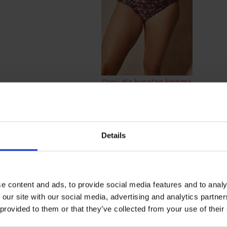
Donji dio kupaćeg kostima
Amnesia
12,49 €
OPIS
Details
Bez žica
Nepodstavljene trokutaste košarice
Vezanje oko vrata i na stražnjoj stra
Vezanje na bokovima
e content and ads, to provide social media features and to analy
Donji dio brazilskog kroja
 our site with our social media, advertising and analytics partn
 provided to them or that they’ve collected from your use of their
Materijal
82% P