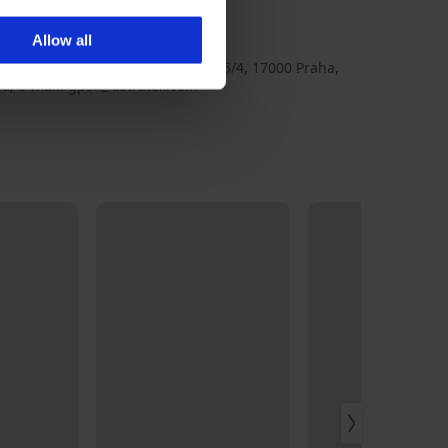
_sada
1692633692
Allow all
ex
TEX a.s., adresa: Na Maninách 315/4, 17000 Praha,
ia, e-mail: gpsr@astratex.com