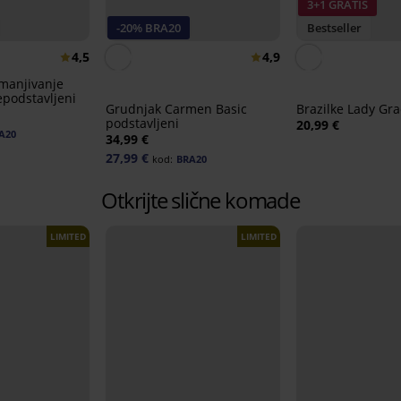
3+1 GRATIS
-20% BRA20
Bestseller
4,5
4,9
manjivanje
epodstavljeni
Grudnjak Carmen Basic
Brazilke Lady Gr
podstavljeni
20,99 €
A20
34,99 €
27,99 €
kod:
BRA20
Otkrijte slične komade
LIMITED
LIMITED