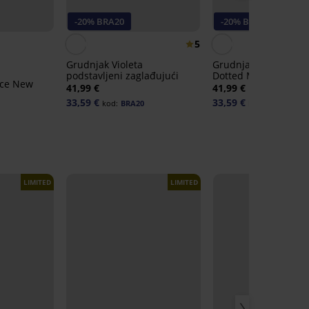
-20% BRA20
-20% BRA20
5
Grudnjak Violeta
Grudnjak Spacer Fle
podstavljeni zaglađujući
Dotted Mesh II
ace New
41,99 €
41,99 €
33,59 €
33,59 €
kod:
BRA20
kod:
BRA20
LIMITED
LIMITED