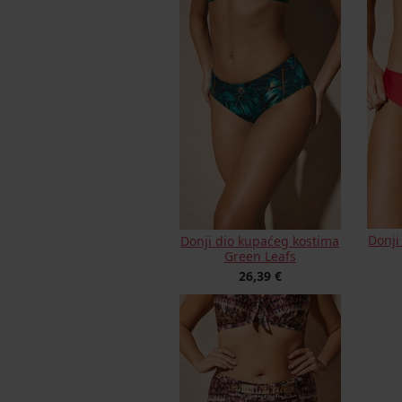
Donji
Donji dio kupaćeg kostima
Green Leafs
26,39 €