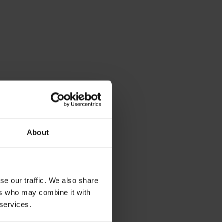
About
ni
se our traffic. We also share
ers who may combine it with
 services.
oliamid, 18% Elastan (spandex)