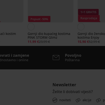
1+1 GRATIS
Rasprodaja
Popust -50%
Popust -70%
paći kostim
Gornji dio kupaćeg kostima
Gornji dio žensk
PINK STORM Glimz
kostima Enjoy
€
11,99 €
23,99 €
15,90 €
52,99 €
ovrati i zamjene
Povoljno
dnostavno i online
Poštarina
Newsletter
Želite li dobivati vijesti?
noviteti
akcije
p