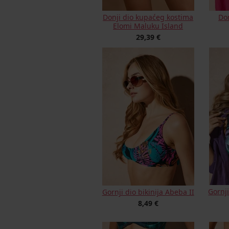
Donji dio kupaćeg kostima
Don
Elomi Maluku Island
29,39 €
Gornj
Gornji dio bikinija Abeba II
8,49 €