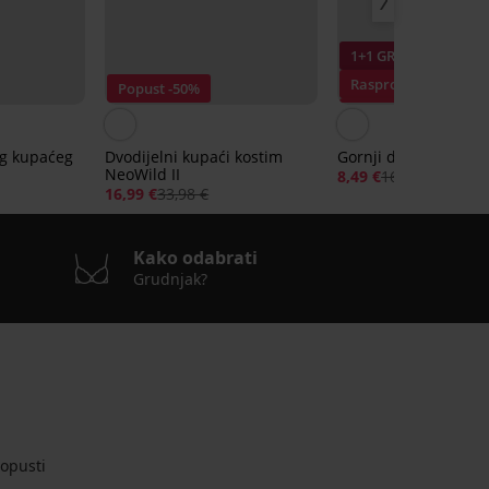
1+1 GRATIS
Rasprodaja
Popust -50%
Popust -50%
og kupaćeg
Dvodijelni kupaći kostim
Gornji dio bikinija A
NeoWild II
8,49 €
16,99 €
16,99 €
33,98 €
Kako odabrati
Grudnjak?
opusti