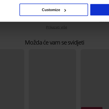
Kod artikla
ATX1M
EAN
, 618
Customize
Brand
Astrat
Proizvođač
ASTRA
Czech
Prikazati više
Možda će vam se svidjeti