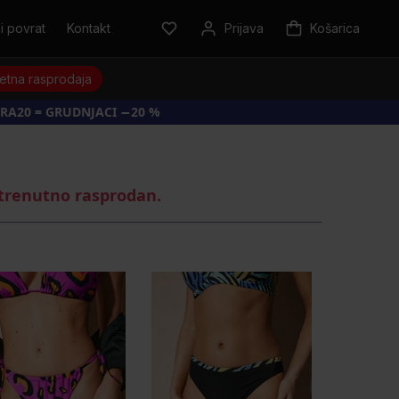
i povrat
Kontakt
Prijava
Košarica
jetna rasprodaja
RA20 = GRUDNJACI −20 %
 trenutno rasprodan.