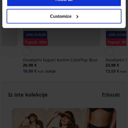
Customize
-20% SUN20
-20% SUN2
Popust -50%
Popust -50
Dvodijelni kupaći kostim ColorPop Blue
Dvodijelni 
26,98 €
33,98 €
10,80 €
13,59 €
kod:
SUN20
kod:
Iz iste kolekcije
Prikazati