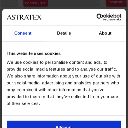
Rasprodaja
Popust -30%
Popust -70
Dvodijelni kupaći kostim Satin Red
Dvodijelni 
41,98 €
49,98 €
23,50 €
12,00 €
kod:
SUN20
kod:
Consent
Details
About
Otkrijte slične komade
This website uses cookies
LIMITED
LIMITED
We use cookies to personalise content and ads, to
provide social media features and to analyse our traffic.
We also share information about your use of our site with
our social media, advertising and analytics partners who
may combine it with other information that you’ve
provided to them or that they’ve collected from your use
of their services.
Allow all