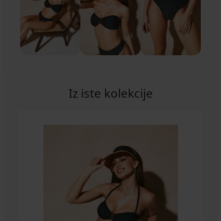
Iz iste kolekcije
Rasprodaja
-20%
Rasprodaja
-70%
-50%
-20%
Rasprodaja
-30%
Rasprodaja
Rasprodaja
-70%
-30%
-30%
Rasprodaja
-70%
-30%
-50%
-50%
1+1 GRATIS
-20 % SUN20
1+1 GRATIS
-20 % SUN20
-20 % SUN20
-20 % SUN20
1+1 GRATIS
1+1 GRATIS
1+1 GRATIS
-20 % SUN20
-20 % SUN20
-20 % SUN20
1+1 GRATIS
LIMITED
LIMITED
LIMITED
LIMITED
LIMITED
Donji
Gornji
Donji
Donji
Gornji
Donji
Donji
Gornji
Donji
Gornji
Gornji
Gornji
Donji
PREMIUM
dio
dio
dio
dio
dio
dio
dio
dio
dio
dio
dio
dio
dio
Donji
kupaćeg
kupaćeg
kupaćeg
kupaćeg
kupaćeg
kupaćeg
kupaćeg
ženskog
kupaćeg
kupaćeg
kupaćeg
kupaćeg
bikinija
dio
kostima
kostima
kostima
kostima
kostima
kostima
kostima
kupaćeg
kostima
kostima
kostima
kostima
Zari
ženskog
Lili
Zari
Elsa
Wildish
Glowtide
Zari
Imani
kostima
Golden
Precious
Maia
Desert
18,50
kupaćeg
II
Lili
Leaves
Push-
Zari
Gold
25,89
59,19
12,00
3,90
31,19
28,99
€
kostima
Up
II
Big
12,49
51,79
18,50