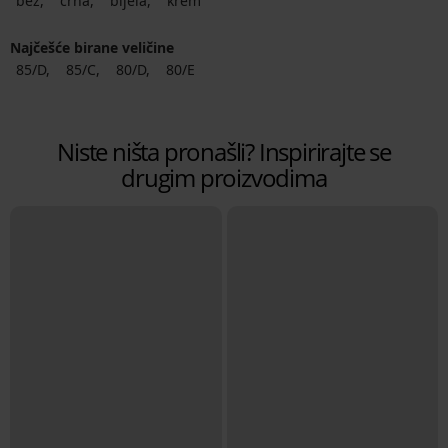
bež
crna
bijela
krem
Najčešće birane veličine
85/D
85/C
80/D
80/E
Niste ništa pronašli? Inspirirajte se
drugim proizvodima