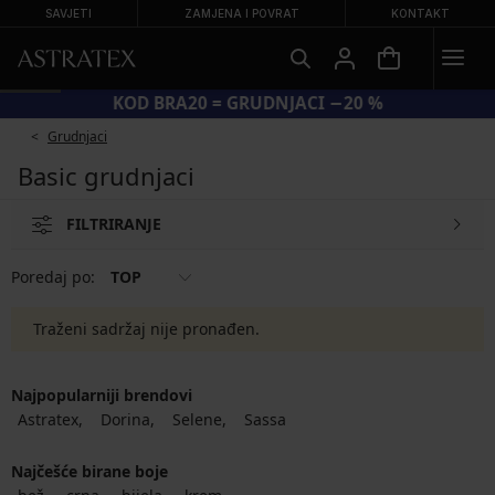
SAVJETI
ZAMJENA I POVRAT
KONTAKT
KOD BRA20 = GRUDNJACI −20 %
Grudnjaci
Basic grudnjaci
FILTRIRANJE
Poredaj po:
TOP
Traženi sadržaj nije pronađen.
Najpopularniji brendovi
Astratex
Dorina
Selene
Sassa
Najčešće birane boje