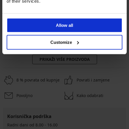
of their services.
Bestseller
Bestseller
4
3,8
Allow all
Grudnjak Push Perfect Bardot
podstavljeni
Grudnjak Spacer 3D Lady
53,99 €
Grace New
Customize
49,99 €
PRIKAŽI VIŠE PROIZVODA
8 % povrata od kupnje
Povrati i zamjene
Povoljno
Kako odabrati
Korisnička podrška
Radni dani od 8.00 - 16.00