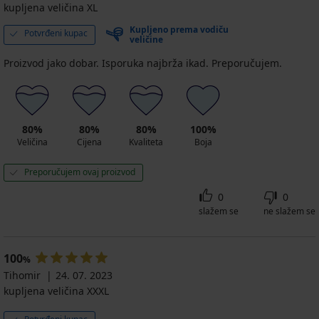
kupljena veličina XL
Kupljeno prema vodiču
Potvrđeni kupac
veličine
Proizvod jako dobar. Isporuka najbrža ikad. Preporučujem.
80%
80%
80%
100%
Veličina
Cijena
Kvaliteta
Boja
Preporučujem ovaj proizvod
0
0
slažem se
ne slažem se
100
%
Tihomir
24. 07. 2023
kupljena veličina XXXL