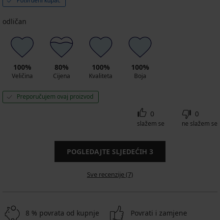
Potvrđeni kupac
odličan
100%
80%
100%
100%
Veličina
Cijena
Kvaliteta
Boja
Preporučujem ovaj proizvod
0
0
slažem se
ne slažem se
POGLEDAJTE SLJEDEĆIH
3
Sve recenzije (7)
8 % povrata od kupnje
Povrati i zamjene