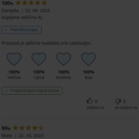
Better
12,79
8,10
8,10
€
100
36,99
€
%
€
€
€
Cotton
€
€
€
€
53,99
€
Stretch...
36,99
Danijela
22. 09. 2025
€
15,99
26,99
26,99
€
49,99
kupljena veličina XL
5
€
€
€
€
PACK
muških
Potvrđeni kupac
3
gaća
PACK
MEN-
Proizvod je odlične kvalitete,vrlo zadovoljni.
muških
A
gaća
25,89
MEN-
€
A
36,99
10,49
€
€
100%
100%
100%
100%
Veličina
Cijena
Kvaliteta
Boja
20,99
€
Preporučujem ovaj proizvod
0
0
slažem se
ne slažem se
90
%
Mate
22. 10. 2023