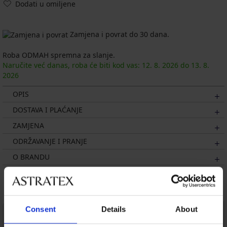
Dodati u omiljene
Zamjena i povrat do 30 dana.
Roba ODMAH spremna za slanje.
Naručite već danas, roba će biti kod vas:
12. 8.
2026
do
13. 8.
2026
OPIS
DOSTAVA I PLAĆANJE
ZAMJENA
ODRŽAVANJE I PRANJE
O BRANDU
Možda će vam se svidjeti
Consent
Details
About