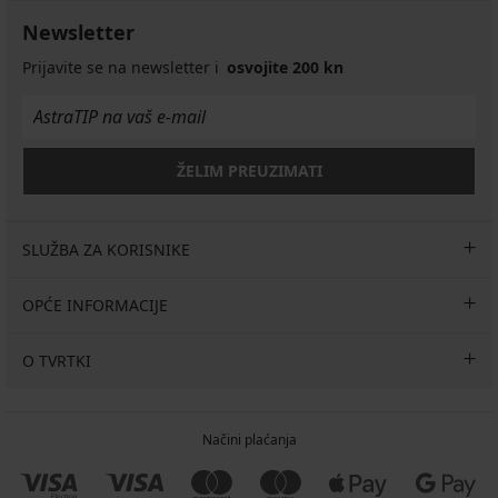
9,49
11,99
11,99
Newsletter
€
€
€
akcija
akcija
akcija
Prijavite se na newsletter i
osvojite 200 kn
3+1
3+1
3+1
GRATIS
GRATIS
GRATIS
ŽELIM PREUZIMATI
SLUŽBA ZA KORISNIKE
OPĆE INFORMACIJE
O TVRTKI
Načini plaćanja