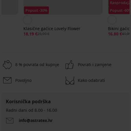
Rasprodaja
Popust -30%
Popust -60
Klasične gaćice Lovely Flower
Bikini gać
18,19 €
16,80 €
25,99 €
41,99
8 % povrata od kupnje
Povrati i zamjene
Povoljno
Kako odabrati
3+1 GRATIS
3+1 GRATIS
3+1 GRATIS
Korisnička podrška
Sportske
Klasične
Klasične
Radni dani od 8.00 - 16.00
klasične
gaćice
gaćice
gaćice
FILA
FILA
info@astratex.hr
FILA
Underwear
Underwear
pamučne
Grey
Black