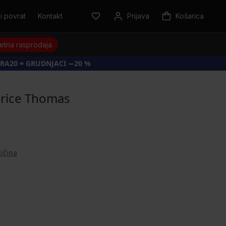
i povrat
Kontakt
Prijava
Košarica
jetna rasprodaja
RA20 = GRUDNJACI −20 %
rice Thomas
ličina