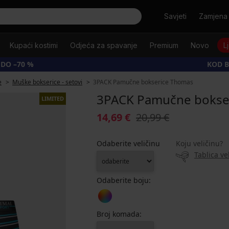
Tražiti
Savjeti
Zamjena 
Kupaći kostimi
Odjeća za spavanje
Premium
Novo
L
 DO –70 %
KOD B
e
Muške bokserice - setovi
3PACK Pamučne bokserice Thomas
3PACK Pamučne bokse
LIMITED
14,69 €
20,99 €
Odaberite veličinu
Koju veličinu?
Tablica ve
Odaberite boju:
Broj komada: