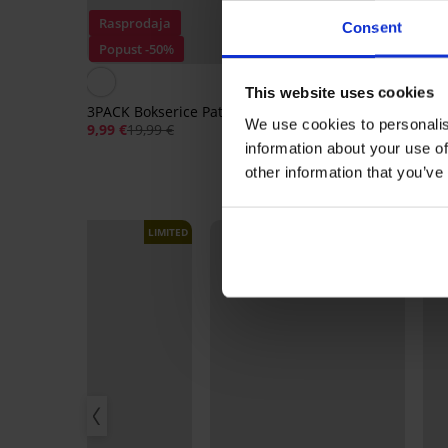
Rasprodaja
Rasprodaja
Consent
Popust -50%
Popust -40%
This website uses cookies
3PACK Bokserice Patel
3PACK Bokserice Hube
We use cookies to personalis
9,99 €
19,99 €
12,59 €
20,99 €
information about your use of
other information that you’ve
LIMITED