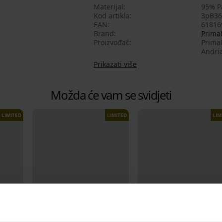
Materijal
95% P
Kod artikla
3pB36
EAN
61816
Brand
Prima
Proizvođač
Primal
Andria
Prikazati više
Možda će vam se svidjeti
LIMITED
LIMITED
LIM