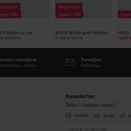
asprodaja
Rasprodaja
opust -40%
Popust -30%
Popus
CK Bokserice Joe
3PACK Muške gaće Nathan
3PACK 
39 €
28,99 €
11,89 €
16,99 €
14,69 
ovrati i zamjene
Povoljno
dnostavno i online
Poštarina
Newsletter
Želite li dobivati vijesti?
noviteti
akcije
p