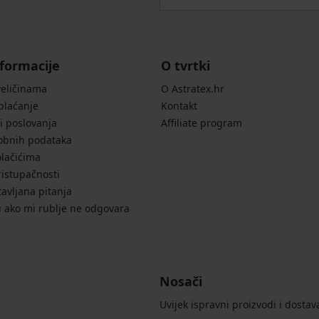
formacije
O tvrtki
veličinama
O Astratex.hr
 plaćanje
Kontakt
i poslovanja
Affiliate program
sobnih podataka
olačićima
ristupačnosti
avljana pitanja
i ako mi rublje ne odgovara
Nosači
Uvijek ispravni proizvodi i dostav