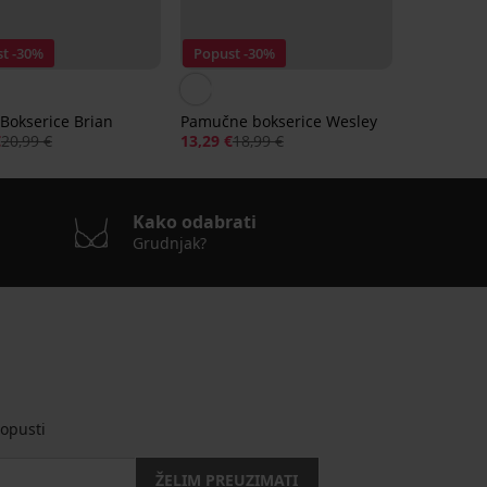
t -30%
Popust -30%
Bokserice Brian
Pamučne bokserice Wesley
€
20,99 €
13,29 €
18,99 €
Kako odabrati
Grudnjak?
opusti
ŽELIM PREUZIMATI