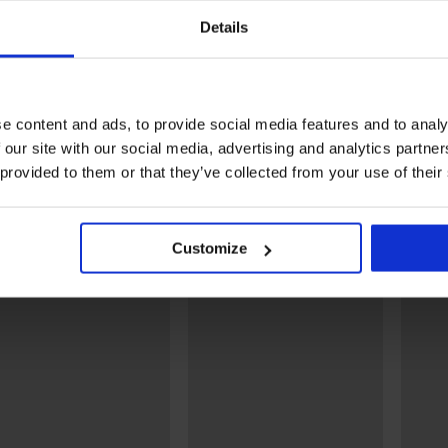
Rasprodaja
Rasprodaja
Details
Popust -40%
Popust -40%
rt
3PACK Bokserice Mahon
3PACK Bokserice Weber
e content and ads, to provide social media features and to analy
11,99 €
19,99 €
13,19 €
21,99 €
 our site with our social media, advertising and analytics partn
 provided to them or that they’ve collected from your use of their
Otkrijte slične komade
LIMITED
LIMITED
Customize