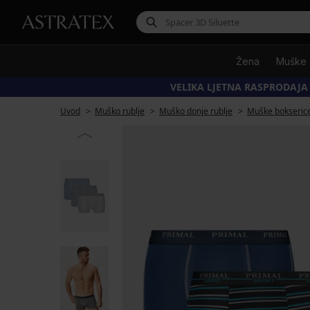
Žena
Muške
VELIKA LJETNA RASPRODAJA
Uvod
Muško rublje
Muško donje rublje
Muške bokseric