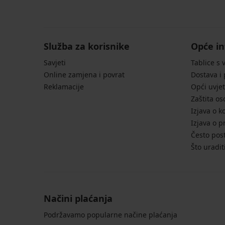
Bokserice
Black
Petrol
Blue
JACK
Stewart
Bryson
Retro
12,59
bokserice
PACK
Calvin
bešavne
Blue
II
AND
3D
17,49
6,90
€
SilverPro
bokserica
Klein
II
bešavne
JONES
16,99
Stretch
€
€
Classic
u
20,99
bešavne
Jackanthony
53,99
16,99
€
pakiranju
10,49
24,99
22,99
€
16,99
16,99
31,99
€
€
€
€
€
34,99
Služba za korisnike
€
Opće in
€
€
20,99
€
Savjeti
€
Tablice s 
Online zamjena i povrat
Dostava i
Reklamacije
Opći uvjet
Zaštita o
Izjava o k
Izjava o p
Često post
Što uradit
Načini plaćanja
Podržavamo popularne načine plaćanja