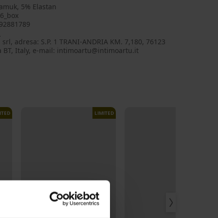
amuk, 5% Elastan
6_box
92881789
l
 srl, adresa: S.P. 1 TRANI-ANDRIA KM. 7,180, 76123
 BT, Italy, e-mail: intimoartu@intimoartu.it
ITED
LIMITED
LIMITED