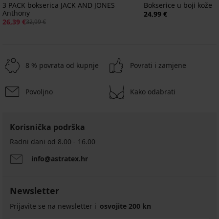
3 PACK bokserica JACK AND JONES
Bokserice u boji kože
Anthony
24,99 €
26,39 €
32,99 €
8 % povrata od kupnje
Povrati i zamjene
Povoljno
Kako odabrati
-20%
-30%
-20%
-30%
LIMITED
LIMITED
Korisnička podrška
4,7
Bokserice
Bokserice
3
2PACK
Bokserice
Radni dani od 8.00 - 16.00
od
od
PACK
Pamučne
od
Bešavne
Pamučne
bambusa
bambusa
bokserica
bokserice
bambusa
info@astratex.hr
bokserice
bokserice
Bešavne
Blue
Grey
JACK
FILA
Dark
SilverPro
Wesley
bokserice
II
bešavne
AND
Boone
Blue
MicroClima
SilverPro
13,29
bešavne
JONES
bešavne
Bokserice
16,99
16,09
Classic
18,99
€
Newsletter
Anthony
od
16,99
16,99
€
€
€
16,99
18,99
bambusa
26,39
€
€
22,99
Prijavite se na newsletter i
osvojite 200 kn
€
€
Norbert
€
€