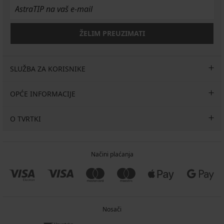
15,19
32,99
€
€
18,99
€
ŽELIM PREUZIMATI
SLUŽBA ZA KORISNIKE
OPĆE INFORMACIJE
O TVRTKI
Načini plaćanja
Nosači