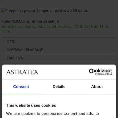
Zamjena i povrat do 30 dana.
Roba ODMAH spremna za slanje.
Naručite već danas, roba će biti kod vas:
12. 8.
2026
do
13. 8.
2026
OPIS
DOSTAVA I PLAĆANJE
ZAMJENA
ODRŽAVANJE I PRANJE
Možda će vam se svidjeti
Consent
Details
About
This website uses cookies
We use cookies to personalise content and ads, to