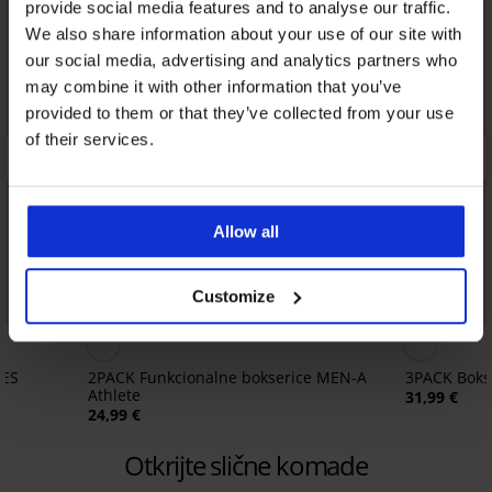
provide social media features and to analyse our traffic.
We also share information about your use of our site with
our social media, advertising and analytics partners who
may combine it with other information that you’ve
provided to them or that they’ve collected from your use
of their services.
Allow all
Customize
NES
2PACK Funkcionalne bokserice MEN-A
3PACK Boks
Athlete
31,99 €
24,99 €
Otkrijte slične komade