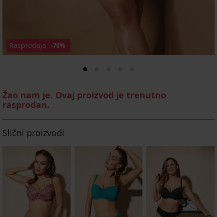
Rasprodaja
-70%
Žao nam je. Ovaj proizvod je trenutno
rasprodan.
Slični proizvodi