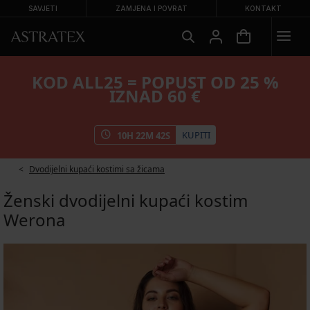
SAVJETI
ZAMJENA I POVRAT
KONTAKT
KOD ALL25 = POPUST OD 25 %
IZNAD 60 €
KUPITI
10
H
22
M
41
S
Dvodijelni kupaći kostimi sa žicama
Ženski dvodijelni kupaći kostim
Werona