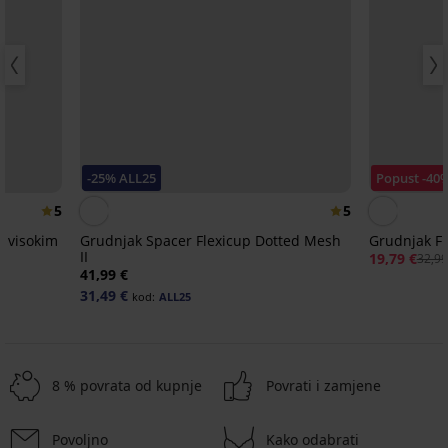
-25% ALL25
Popust -40
5
5
s visokim
Grudnjak Spacer Flexicup Dotted Mesh
Grudnjak Fi
II
19,79 €
32,99
41,99 €
31,49 €
kod:
ALL25
8 % povrata od kupnje
Povrati i zamjene
Povoljno
Kako odabrati