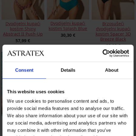
Dvodijelni kupaći
Dvodijelni kupaći
Brzosušeći
kostim Splash Blue
kostim Shiny
dvodijelni kupaći
Abstract II Push-Up
kostim Spacer 3D
30,30 €
Breeze Black
57,99 €
88,98 €
Consent
Details
About
This website uses cookies
We use cookies to personalise content and ads, to
provide social media features and to analyse our traffic.
We also share information about your use of our site with
Dvodijelni kupaći
Dvodijelni kupaći
our social media, advertising and analytics partners who
kostim Angele Mint
kostim PINK STORM
Tatu
may combine it with other information that you’ve
98,98 €