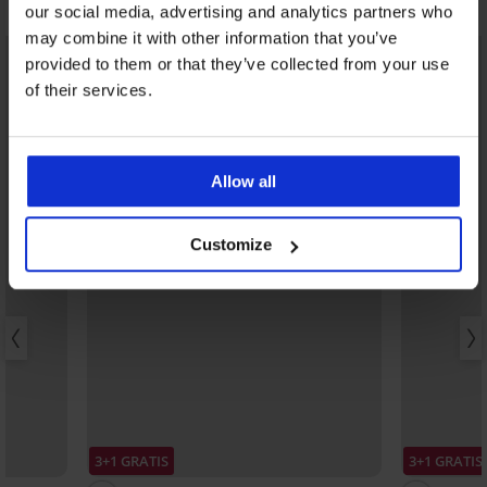
Možda će vam se svidjeti
our social media, advertising and analytics partners who
may combine it with other information that you’ve
provided to them or that they’ve collected from your use
of their services.
Allow all
Customize
3+1 GRATIS
3+1 GRATIS