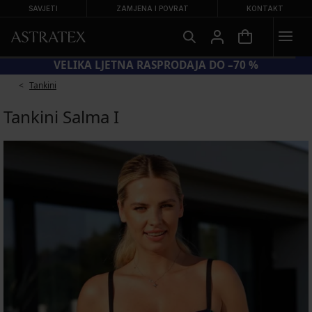
SAVJETI
ZAMJENA I POVRAT
KONTAKT
 BRA20 = GRUDNJACI −20 %
VELIKA
Tankini
Tankini Salma I