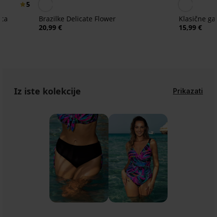
5
ica
Brazilke Delicate Flower
Klasične g
20,99 €
15,99 €
Iz iste kolekcije
Prikazati