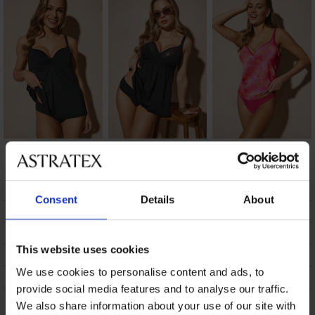
Brzosušeći tankini
Brzosušeći tankini
Tankini Roseline
Spacer 3D Black
Spacer Lara Gold
61,99 €
53,48 €
118,98 €
Consent
Details
About
OPIS
DOSTAVA I PLAĆANJE
This website uses cookies
ZAMJENA
We use cookies to personalise content and ads, to
ODRŽAVANJE I PRANJE
provide social media features and to analyse our traffic.
We also share information about your use of our site with