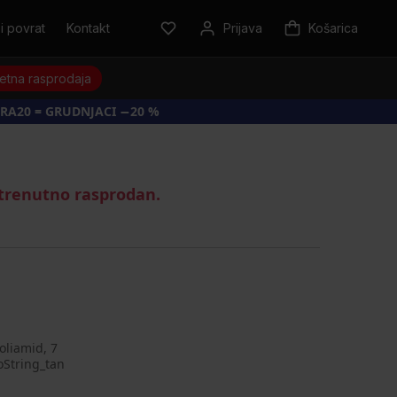
i povrat
Kontakt
Prijava
Košarica
jetna rasprodaja
RA20 = GRUDNJACI −20 %
 trenutno rasprodan.
oliamid, 7
oString_tan