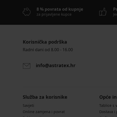
8 % povrata od kupnje
P
za prijavljene kupce
Je
Korisnička podrška
Radni dani od 8.00 - 16.00
info@astratex.hr
Služba za korisnike
Opće in
Savjeti
Tablice s 
Online zamjena i povrat
Dostava i