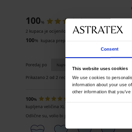
100
%
2 kupaca je ocijenilo proizvod
100
%
kupaca preporučuje proizvod
Consent
Poredaj po
This website uses cookies
Prikazano
2
od 2 recenzija
We use cookies to personalis
information about your use of
other information that you’ve
100
Kristijan
22. 07. 2024
%
kupljena veličina XL
Odlične su, volio bi jedino da je veličina malo veća n