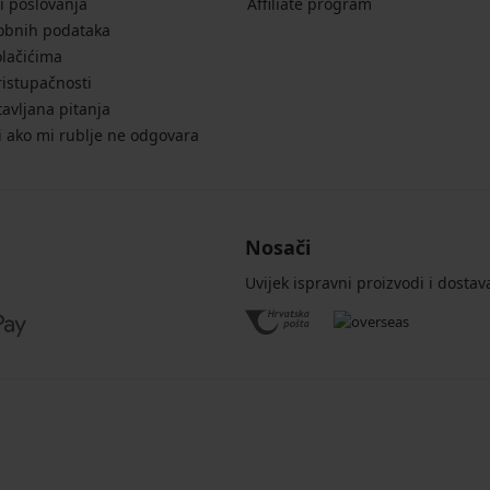
i poslovanja
Affiliate program
sobnih podataka
olačićima
ristupačnosti
avljana pitanja
i ako mi rublje ne odgovara
Nosači
Uvijek ispravni proizvodi i dostav