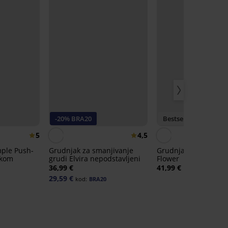
-20% BRA20
Bestseller
5
4,5
mple Push-
Grudnjak za smanjivanje
Grudnjak Spacer Del
ukom
grudi Elvira nepodstavljeni
Flower
36,99 €
41,99 €
29,59 €
kod:
BRA20