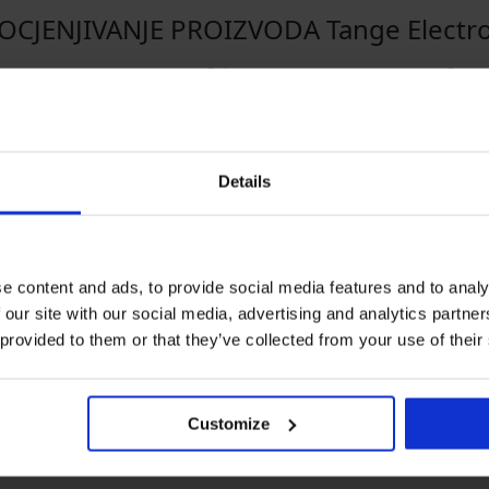
OCJENJIVANJE PROIZVODA Tange Electr
5
2x
4
0x
3
0x
2
0x
1
0x
Details
Kupljeno prema 
e content and ads, to provide social media features and to analy
 our site with our social media, advertising and analytics partn
 provided to them or that they’ve collected from your use of their
Potvrđeni kupac
Customize
ego sto piše prema savjetniku