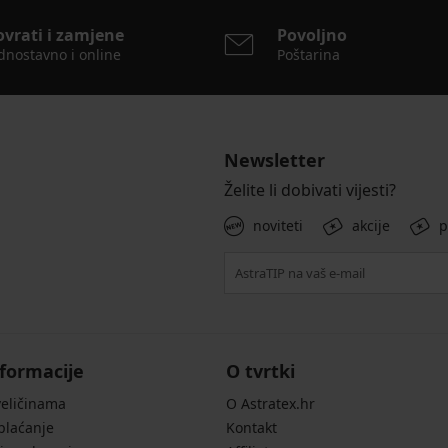
ovrati i zamjene
Povoljno
dnostavno i online
Poštarina
Newsletter
Želite li dobivati vijesti?
noviteti
akcije
p
formacije
O tvrtki
veličinama
O Astratex.hr
 plaćanje
Kontakt