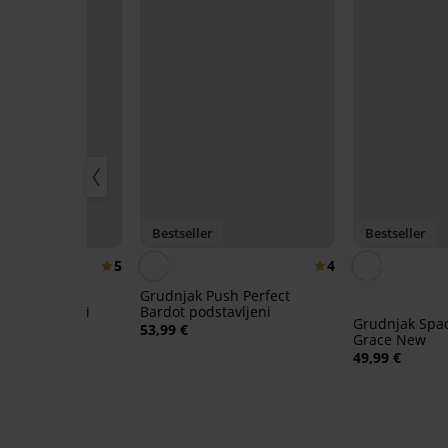
20
Bestseller
Bestseller
5
4
ioleta
Grudnjak Push Perfect
ni zaglađujući
Bardot podstavljeni
Grudnjak Spa
53,99 €
Grace New
:
BRA20
49,99 €