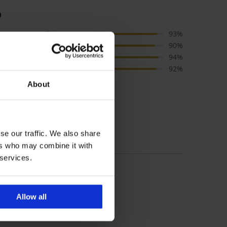
o
Boja
93%
Cijena
90%
Kvaliteta
94%
Veličina
92%
About
vodiču veličine
se our traffic. We also share
ers who may combine it with
 services.
Allow all