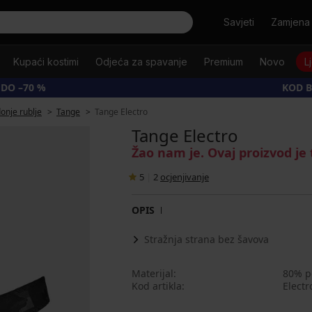
Tražiti
Savjeti
Zamjena 
Kupaći kostimi
Odjeća za spavanje
Premium
Novo
L
 DO –70 %
KOD B
onje rublje
Tange
Tange Electro
Tange Electro
Žao nam je. Ovaj proizvod je
5
|
2
ocjenjivanje
OPIS
Stražnja strana bez šavova
Materijal
80% p
Kod artikla
Electr