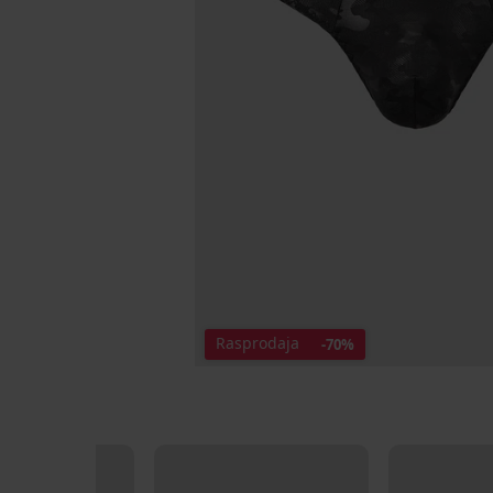
Rasprodaja
-70%