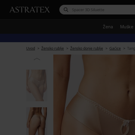
Žena
Muške
Uvod
Žensko rublje
Žensko donje rublje
Gaćice
Tang