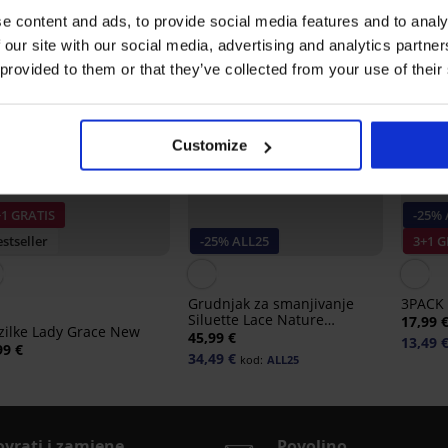
e content and ads, to provide social media features and to analy
 our site with our social media, advertising and analytics partn
 provided to them or that they’ve collected from your use of their
Customize
+1 GRATIS
-25% 
stseller
-25% ALL25
3+1 G
Grudnjak za smanjivanje
3PACK 
Siluette Lace Nature
17,99 
zilke Lady Grace New
nepodstavljeni
45,99 €
13,49 
99 €
34,49 €
kod:
ALL25
ovrati i zamjene
Povoljno