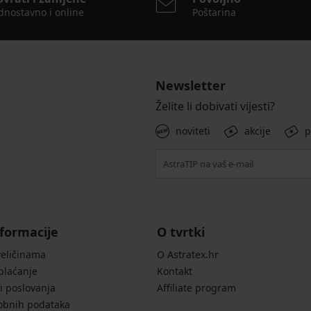
dnostavno i online
Poštarina
Newsletter
Želite li dobivati vijesti?
noviteti
akcije
p
formacije
O tvrtki
veličinama
O Astratex.hr
 plaćanje
Kontakt
i poslovanja
Affiliate program
sobnih podataka