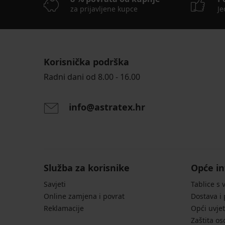
za prijavljene kupce
Je
Korisnička podrška
Radni dani od 8.00 - 16.00
info@astratex.hr
Služba za korisnike
Opće in
Savjeti
Tablice s 
Online zamjena i povrat
Dostava i
Reklamacije
Opći uvjet
Zaštita o