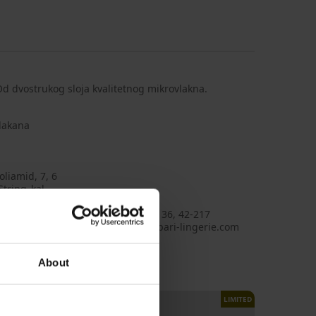
Od dvostrukog sloja kvalitetnog mikrovlakna.
vlakana
liamid, 7, 6
String_kal
ri
ri Sp. z o.o., adresa: ul. Filomatów 36, 42-217
chowa, Poland, e-mail: info@paripari-lingerie.com
About
LIMITED