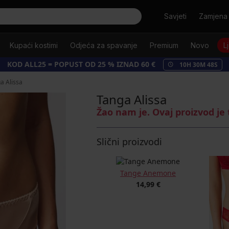
Tražiti
Savjeti
Zamjena 
Kupaći kostimi
Odjeća za spavanje
Premium
Novo
L
KOD ALL25 = POPUST OD 25 % IZNAD 60 €
10
H
30
M
48
S
a Alissa
Tanga Alissa
Žao nam je. Ovaj proizvod je
Slični proizvodi
Tange Anemone
14,99 €