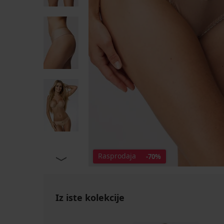
Rasprodaja
-70%
Iz iste kolekcije