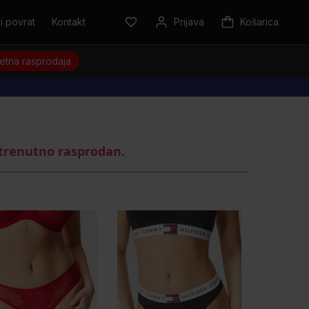
i povrat
Kontakt
Prijava
Košarica
jetna rasprodaja
 trenutno rasprodan.