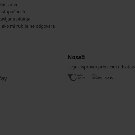
olačićima
ristupačnosti
avljana pitanja
i ako mi rublje ne odgovara
Nosači
Uvijek ispravni proizvodi i dostav