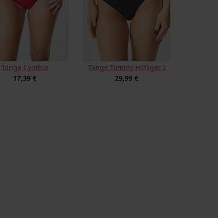
Tange Cynthia
Tange Tommy Hilfiiger I
17,39 €
29,99 €