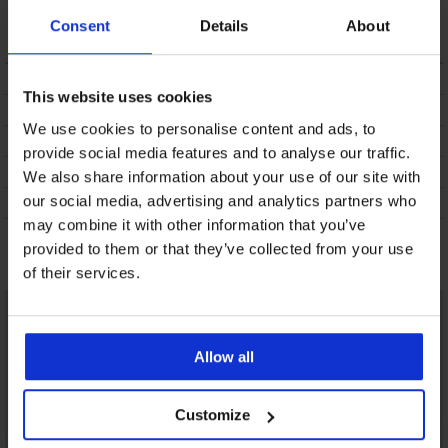
Amachi II
Amachi
16,50 €
17,50 €
Consent
Details
About
OPIS
This website uses cookies
DOSTAVA I PLAĆANJE
We use cookies to personalise content and ads, to
ZAMJENA
provide social media features and to analyse our traffic.
ODRŽAVANJE I PRANJE
We also share information about your use of our site with
our social media, advertising and analytics partners who
O BRANDU
may combine it with other information that you’ve
provided to them or that they’ve collected from your use
Možda će vam se svidjeti
of their services.
LIMITED
Allow all
Customize