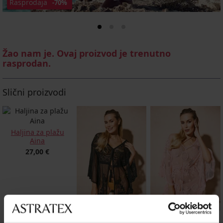
Rasprodaja
-70%
Žao nam je. Ovaj proizvod je trenutno
rasprodan.
Slični proizvodi
Haljina za plažu
Aina
27,00 €
Haljina za plažu
Haljina za plažu