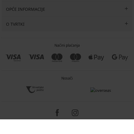
OPĆE INFORMACIJE
O TVRTKI
Načini plaćanja
Nosači
Copyright 2005-2026 © ASTRATEX a.s.
Programia - e-commerce solutions