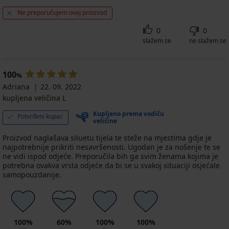
Ne preporučujem ovaj proizvod
0
0
slažem se
ne slažem se
100
%
Adriana
22. 09. 2022
kupljena veličina L
Kupljeno prema vodiču
Potvrđeni kupac
veličine
Proizvod naglašava siluetu tijela te steže na mjestima gdje je
najpotrebnije prikriti nesavršenosti. Ugodan je za nošenje te se
ne vidi ispod odjeće. Preporučila bih ga svim ženama kojima je
potrebna ovakva vrsta odjeće da bi se u svakoj situaciji osjećale
samopouzdanije.
100%
60%
100%
100%