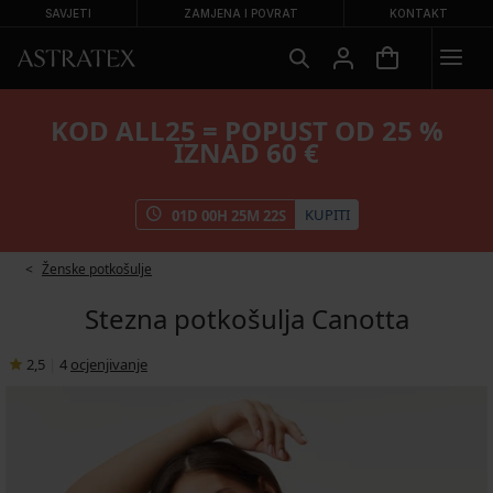
SAVJETI
ZAMJENA I POVRAT
KONTAKT
KOD ALL25 = POPUST OD 25 %
IZNAD 60 €
KUPITI
01
D
00
H
25
M
21
S
Ženske potkošulje
Stezna potkošulja Canotta
2,5
|
4
ocjenjivanje