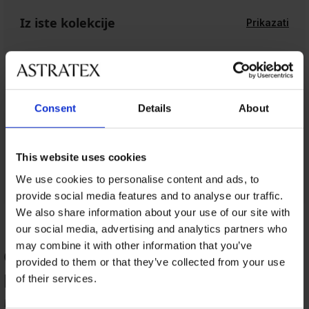
Iz iste kolekcije
Prikazati
Consent
Details
About
This website uses cookies
We use cookies to personalise content and ads, to
provide social media features and to analyse our traffic.
We also share information about your use of our site with
our social media, advertising and analytics partners who
may combine it with other information that you’ve
OCJENJIVANJE PROIZVODA Stezna
provided to them or that they’ve collected from your use
potkošulja Canotta
of their services.
50