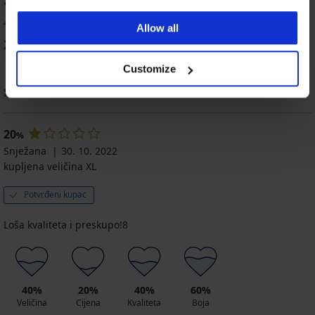
%
4 kupaca je ocijenilo proizvod
Allow all
25
%
kupaca preporučuje proizvod
Customize
Sortiranje
20
%
Snježana
30. 10. 2022
kupljena veličina XL
Potvrđeni kupac
Loša kvaliteta i preskupo!8
40%
20%
40%
60%
Veličina
Cijena
Kvaliteta
Boja