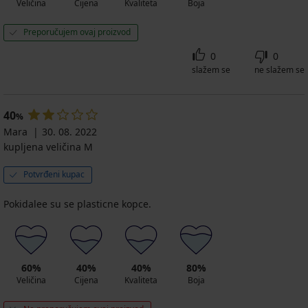
Veličina
Cijena
Kvaliteta
Boja
Preporučujem ovaj proizvod
0
0
slažem se
ne slažem se
40
%
Mara
30. 08. 2022
kupljena veličina M
Potvrđeni kupac
Pokidalee su se plasticne kopce.
60%
40%
40%
80%
Veličina
Cijena
Kvaliteta
Boja