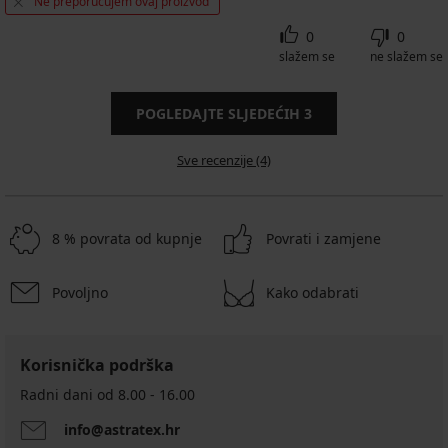
Ne preporučujem ovaj proizvod
0
0
slažem se
ne slažem se
POGLEDAJTE SLJEDEĆIH
3
Sve recenzije (4)
8 % povrata od kupnje
Povrati i zamjene
Povoljno
Kako odabrati
Korisnička podrška
Radni dani od 8.00 - 16.00
info@astratex.hr