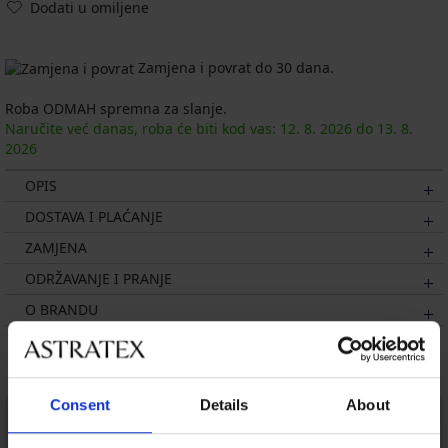
Dodati u omiljene
Zamjena i povrat do 30 dana.
Roba ODMAH spremna za slanje.
Naručite već danas, roba će biti kod vas:
12. 8.
2026
do
13. 8.
2026
OPIS
DOSTAVA I PLAĆANJE
ZAMJENA
ODRŽAVANJE I PRANJE
O BRANDU
Možda će vam se svidjeti
Consent
Details
About
LIMITED