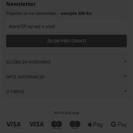
bez
I
28,99
€
€
12,49
Grudnjak
Newsletter
Bra
bez
16,99
27,99
žica
bez
€
€
Flexi
...
žica
žica
€
€
34,99
Cleo
Prijavite se na newsletter i
osvojite 200 kn
24,99
58,09
82,99
27,99
€
Bralette
€
€
€
€
bez
82,99
šavova
€
13,99
€
ŽELIM PREUZIMATI
SLUŽBA ZA KORISNIKE
OPĆE INFORMACIJE
O TVRTKI
Načini plaćanja