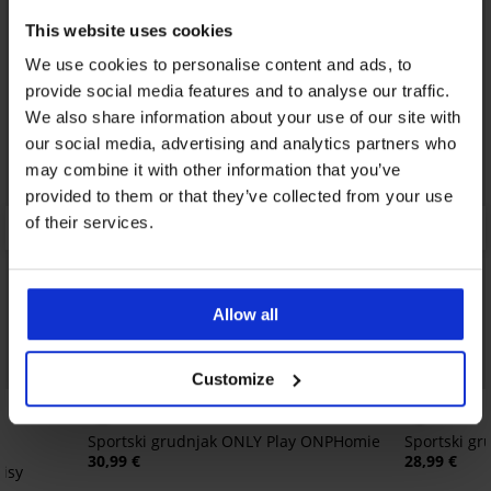
This website uses cookies
We use cookies to personalise content and ads, to
provide social media features and to analyse our traffic.
We also share information about your use of our site with
our social media, advertising and analytics partners who
may combine it with other information that you’ve
provided to them or that they’ve collected from your use
of their services.
Allow all
Customize
5
Sportski grudnjak ONLY Play ONPHomie
Sportski gr
30,99 €
28,99 €
aisy