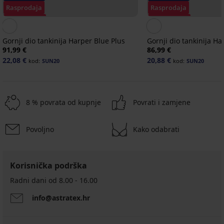
Rasprodaja
Rasprodaja
Popust -70%
Popust -70%
Gornji dio tankinija Harper Blue Plus
Gornji dio tankinija Ha
91,99 €
86,99 €
22,08 €
20,88 €
kod:
SUN20
kod:
SUN20
8 % povrata od kupnje
Povrati i zamjene
Povoljno
Kako odabrati
-50%
Rasprodaja
-30%
NEW
ITED
IMITED
LIMITED
Korisnička podrška
Sportski
Sportski
Sportski
Sportski
2PACK
Sportski
Radni dani od 8.00 - 16.00
BESTSELLER
grudnjak
grudnjak
grudnjak
grudnjak
Sportski
grudnjak
Sportski
Sportski
Sportski
Sportski
Roxy
ONLY
Mary
Shock
grudnjak
ONLY
info@astratex.hr
grudnjak
grudnjak
grudnjak
grudnjak
crni
Play
bijeli
absorber
Function
Play
Kathryn
Zari
Function
Hanna
ONPDaisy
Ultimate
Flex
ONPFrion
BESTSELLER
39,99
bešavni
podstavljeni
38,99
Flex
bešavan
II
Run
I