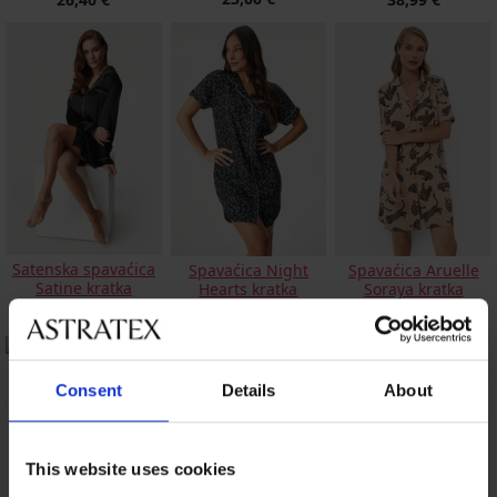
Satenska spavaćica
Spavaćica Night
Spavaćica Aruelle
Satine kratka
Hearts kratka
Soraya kratka
41,99 €
38,99 €
31,00 €
Consent
Details
About
Spavaćica Deep
Sleep kratka
23,09 €
This website uses cookies