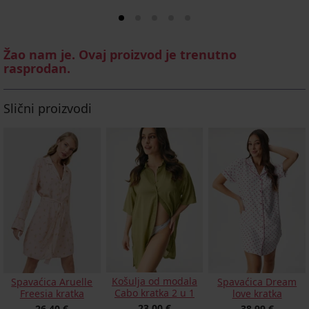
Žao nam je. Ovaj proizvod je trenutno
rasprodan.
Slični proizvodi
Košulja od modala
Spavaćica Aruelle
Spavaćica Dream
Cabo kratka 2 u 1
Freesia kratka
love kratka
23,00 €
26,40 €
38,99 €