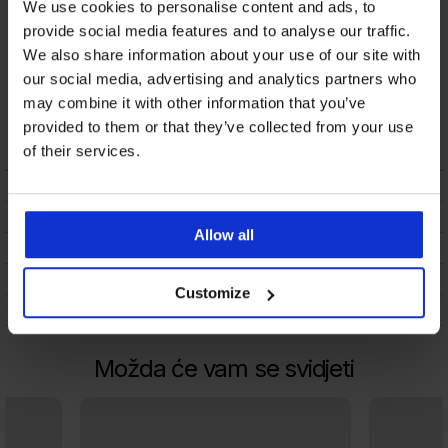
We use cookies to personalise content and ads, to
provide social media features and to analyse our traffic.
We also share information about your use of our site with
Košulja od modala
our social media, advertising and analytics partners who
Cabo print kratka 2
may combine it with other information that you’ve
u 1
provided to them or that they’ve collected from your use
27,59 €
of their services.
OPIS
DOSTAVA I PLAĆANJE
Allow all
ZAMJENA
ODRŽAVANJE I PRANJE
Customize
O BRANDU
Možda će vam se svidjeti