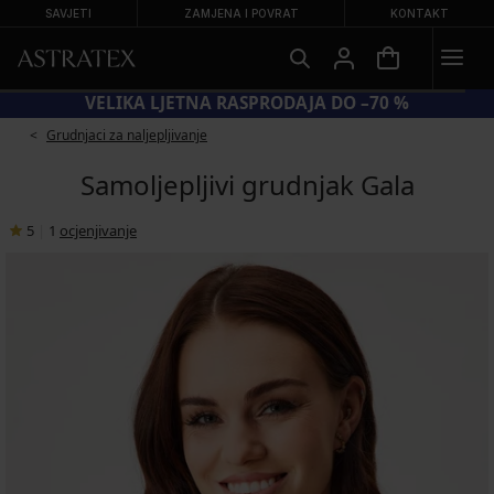
SAVJETI
ZAMJENA I POVRAT
KONTAKT
KOD BRA20 = GRUDNJACI −20 %
Grudnjaci za naljepljivanje
Samoljepljivi grudnjak Gala
5
|
1
ocjenjivanje