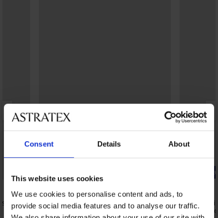
Consent
Details
About
-20% BRA20
-20% BRA2
This website uses cookies
We use cookies to personalise content and ads, to
ps
Nevidljivi grudnjak Bye Bra pull-ups
Samoljeplji
provide social media features and to analyse our traffic.
tekstilni
izreze 18 k
We also share information about your use of our site with