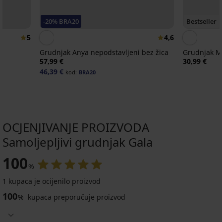
-20% BRA20
Bestseller
5
4,6
Grudnjak Anya nepodstavljeni bez žica
Grudnjak Mi
57,99 €
30,99 €
46,39 €
kod:
BRA20
OCJENJIVANJE PROIZVODA
Samoljepljivi grudnjak Gala
-20 % BRA20
-20 % BRA20
-20 % BRA20
-20 % BRA20
-20 % BRA20
-20 % BRA20
-20 % BRA20
-20 % BRA20
100
%
1 kupaca je ocijenilo proizvod
Trokutasti
Grudnjak
Nevidljivi
Push-
100
umetci
samostojeći
grudnjak
Up
%
kupaca preporučuje proizvod
Jastučići
Stezač
2PACK
od
bez
Bye
umetci
za
naramenica
Vrećica
pjene
naramenica
Bra
od
naramenice
UNI
za
pull-
pjene