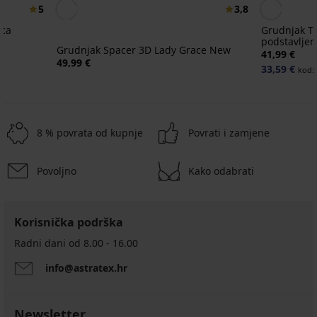
5
3,8
ica
Grudnjak T
podstavljen
Grudnjak Spacer 3D Lady Grace New
41,99 €
49,99 €
33,59 €
kod:
8 % povrata od kupnje
Povrati i zamjene
Povoljno
Kako odabrati
Rasprodaja
-30%
-20 % GET20
-20 % GET20
-20 % GET20
Korisnička podrška
Radni dani od 8.00 - 16.00
4,7
4,8
4,9
5
info@astratex.hr
BESTSELLER
Grudnjak
Grudnjak
Power
Newsletter
Grudnjak