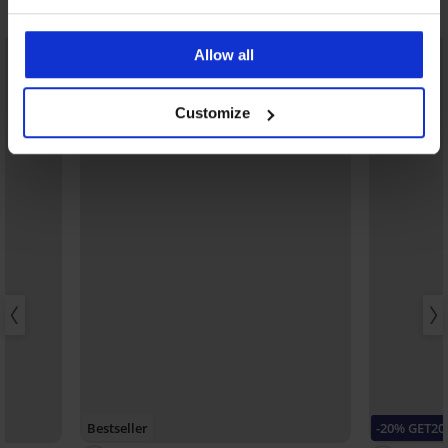
Možda će vam se svidjeti
Allow all
Customize
Bestseller
-20% GET20