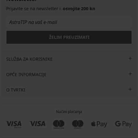
Alexandra
Lace
Fit
Grudnjak
nepodstavljen
za
Prijavite se na newsletter i
osvojite 200 kn
podstavljeni
Ammy
za
smanjivanje
polupodstavljen
32,99
smanjivanje
prsa,
€
32,99
41,99
nepodstav...
26,39
€
€
34,29
€
26,39
€
ŽELIM PREUZIMATI
Kod
€
48,99
GET20
Kod
€
GET20
27,43
SLUŽBA ZA KORISNIKE
€
Kod
GET20
OPĆE INFORMACIJE
O TVRTKI
Načini plaćanja