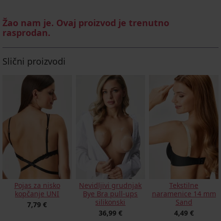
Žao nam je. Ovaj proizvod je trenutno
rasprodan.
Slični proizvodi
Pojas za nisko
Nevidljivi grudnjak
Tekstilne
kopčanje UNI
Bye Bra pull-ups
naramenice 14 mm
silikonski
Sand
7,79 €
36,99 €
4,49 €