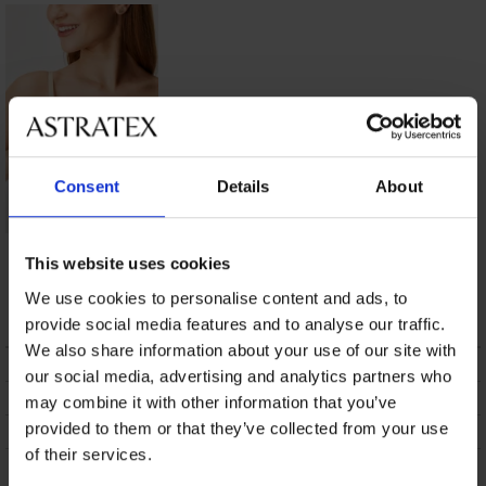
Consent
Details
About
Tekstilne
This website uses cookies
naramenice 10 mm
Sand
We use cookies to personalise content and ads, to
4,89 €
provide social media features and to analyse our traffic.
We also share information about your use of our site with
OPIS
our social media, advertising and analytics partners who
DOSTAVA I PLAĆANJE
may combine it with other information that you’ve
provided to them or that they’ve collected from your use
ZAMJENA
of their services.