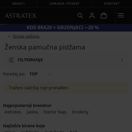
SAVJETI
ZAMJENA I POVRAT
KONTAKT
KOD BRA20 = GRUDNJACI −20 %
Ženska pidžama
Ženska pamučna pidžama
FILTRIRANJE
Poredaj po:
TOP
Traženi sadržaj nije pronađen.
Najpopularniji brendovi
Astratex
Jadea
Doctor Nap
Kinderly
Najčešće birane boje