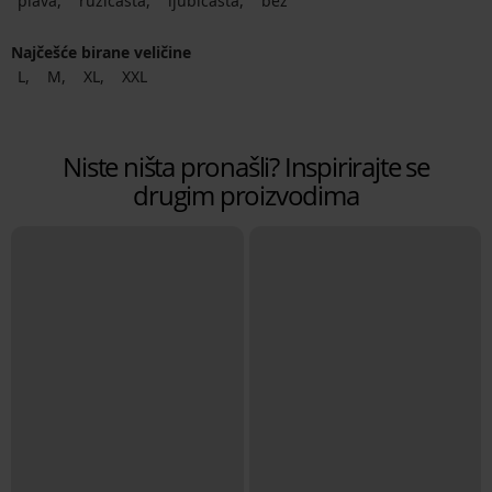
plava
ružičasta
ljubičasta
bež
Najčešće birane veličine
L
M
XL
XXL
Niste ništa pronašli? Inspirirajte se
drugim proizvodima