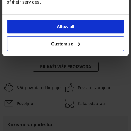
of their services.
-20% BRA20
Bestseller
Allow all
5
4,6
Grudnjak Violeta podstavljeni
Grudnjak Simplicity T-Shirt Bra
zaglađujući
podstavljeni
Customize
41,99 €
20,99 €
33,59 €
kod:
BRA20
PRIKAŽI VIŠE PROIZVODA
8 % povrata od kupnje
Povrati i zamjene
Povoljno
Kako odabrati
Korisnička podrška