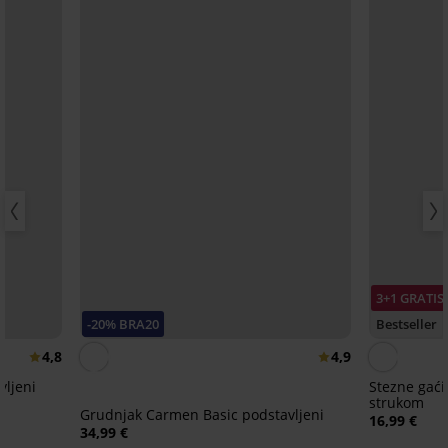
3+1 GRATIS
-20% BRA20
Bestseller
4,8
4,9
vljeni
Stezne gaći
strukom
Grudnjak Carmen Basic podstavljeni
16,99 €
34,99 €