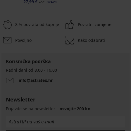
27,99 €
kod:
BRA20
8 % povrata od kupnje
Povrati i zamjene
Povoljno
Kako odabrati
-30%
Korisnička podrška
Radni dani od 8.00 - 16.00
Ogrtač
info@astratex.hr
od
frotira
Poppy
Newsletter
dugi
37,79
Prijavite se na newsletter i
osvojite 200 kn
€
53,99
€