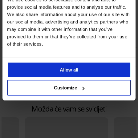
provide social media features and to analyse our traffic.
We also share information about your use of our site with
our social media, advertising and analytics partners who
Satenska pidžama
may combine it with other information that you’ve
Satine duga
51,99 €
provided to them or that they’ve collected from your use
of their services.
OPIS
DOSTAVA I PLAĆANJE
Allow all
ZAMJENA
ODRŽAVANJE I PRANJE
Customize
O BRANDU
Možda će vam se svidjeti