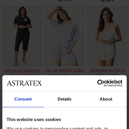
Set od modala Cabo
Satenska pidžama
Pamučna pidžama
print kratki 2 u 1
Satine kratka
Heart kratka
20,00 €
41,99 €
19,79 €
Consent
Details
About
This website uses cookies
We use cookies to personalise content and ads, to