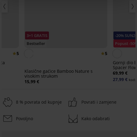
3+1 GRATIS
-20% SUN2
Bestseller
Popust -50
5
5
ica
Gornji dio 
Spacer Flow
Klasične gaćice Bamboo Nature s
69,99 €
visokim strukom
27,99 €
kod:
15,99 €
8 % povrata od kupnje
Povrati i zamjene
Povoljno
Kako odabrati