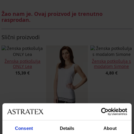
Žao nam je. Ovaj proizvod je trenutno
rasprodan.
Slični proizvodi
Ženska potkošulja
Ženska potkošulja s
ONLY Lea
modalom Simone
15,39 €
4,80 €
Majica bez rukava
Nicole produžena
5,40 €
Consent
Details
About