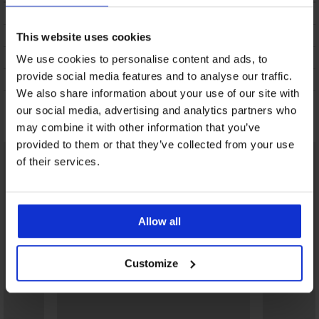
OPIS
DOSTAVA I PLAĆANJE
This website uses cookies
ZAMJENA
We use cookies to personalise content and ads, to
provide social media features and to analyse our traffic.
ODRŽAVANJE I PRANJE
We also share information about your use of our site with
our social media, advertising and analytics partners who
Možda će vam se svidjeti
may combine it with other information that you’ve
provided to them or that they’ve collected from your use
of their services.
Allow all
Customize