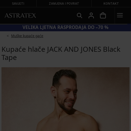
SAVJETI
ZAMJENA I POVRAT
KONTAKT
KOD BRA20 = GRUDNJACI −20 %
Muške kupaće gaće
Kupaće hlače JACK AND JONES Black
Tape