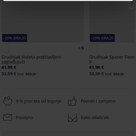
-20% BRA20
-20% BRA20
5
Grudnjak Violeta podstavljeni
Grudnjak Spacer Flexi
zaglađujući
II
41,99 €
41,99 €
33,59 €
33,59 €
kod:
BRA20
kod:
BRA20
8 % povrata od kupnje
Povrati i zamjene
Povoljno
Kako odabrati