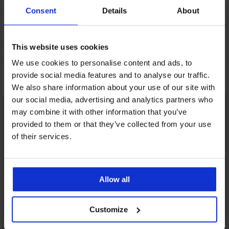
OPIS
Consent
Details
About
DOSTAVA I PLAĆANJE
ZAMJENA
This website uses cookies
ODRŽAVANJE I PRANJE
We use cookies to personalise content and ads, to
Možda će vam se svidjeti
provide social media features and to analyse our traffic.
We also share information about your use of our site with
our social media, advertising and analytics partners who
may combine it with other information that you’ve
provided to them or that they’ve collected from your use
of their services.
Allow all
Customize