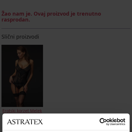
Žao nam je. Ovaj proizvod je trenutno
rasprodan.
Slični proizvodi
Erotski korzet Melek
32,39 €