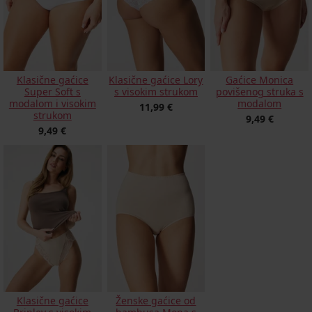
Klasične gaćice
Klasične gaćice Lory
Gaćice Monica
Super Soft s
s visokim strukom
povišenog struka s
modalom i visokim
modalom
11,99 €
strukom
9,49 €
9,49 €
Klasične gaćice
Ženske gaćice od