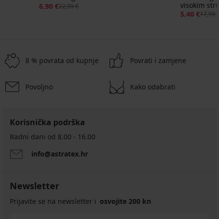
visokim st
6,90 €
22,99 €
5,40 €
17,99 
8 % povrata od kupnje
Povrati i zamjene
Povoljno
Kako odabrati
Korisnička podrška
Radni dani od 8.00 - 16.00
info@astratex.hr
Newsletter
Prijavite se na newsletter i
osvojite 200 kn