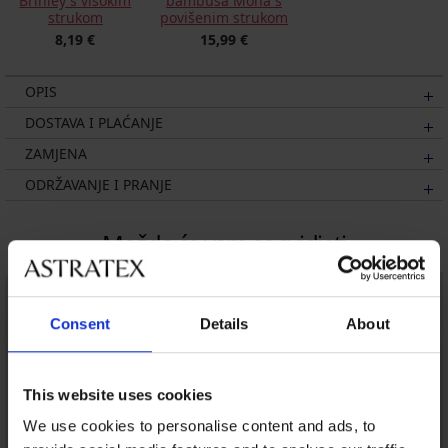
Brinley s visokim
bambusa Mona s
strukom
povišenim strukom
8,19 €
15,99 €
OPIS
DOSTAVA I PLAĆANJE
ZAMJENA
ODRŽAVANJE I PRANJE
Možda će vam se svidjeti
Consent
Details
About
This website uses cookies
We use cookies to personalise content and ads, to