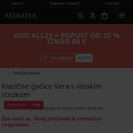
SAVJETI
ZAMJENA I POVRAT
KONTAKT
KOD ALL25 = POPUST OD 25 %
IZNAD 60 €
KUPITI
16
H
20
M
33
S
Pamučne gaćice
Klasične gaćice Vera s visokim
strukom
Rasprodaja
-70%
Žao nam je. Ovaj proizvod je trenutno
rasprodan.