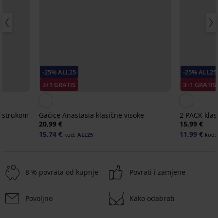
-25% ALL25
-25% ALL25
3+1 GRATIS
3+1 GRATIS
m strukom
Gaćice Anastasia klasične visoke
2 PACK klas
20,99 €
15,99 €
15,74 €
11,99 €
kod:
ALL25
kod:
8 % povrata od kupnje
Povrati i zamjene
Povoljno
Kako odabrati
3+1 GRATIS
3+1 GRATIS
3+1 GRATIS
-25 % ALL25
-25 % ALL25
-20%
-25 % ALL25