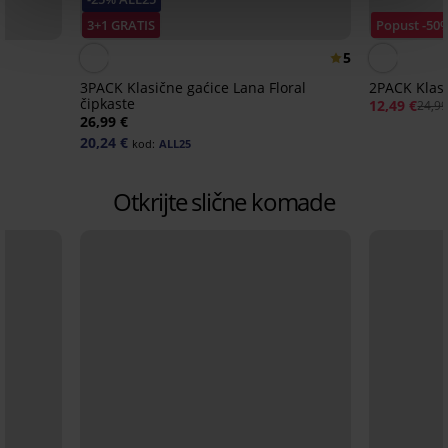
3+1 GRATIS
Popust -50
5
3PACK Klasične gaćice Lana Floral
2PACK Klasi
čipkaste
12,49 €
24,99
26,99 €
20,24 €
kod:
ALL25
Otkrijte slične komade