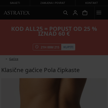
SAVJETI
ZAMJENA I POVRAT
KONTAKT
KOD ALL25 = POPUST OD 25 %
IZNAD 60 €
KUPITI
21
H
00
M
21
S
Gaćice
Klasične gaćice Pola čipkaste