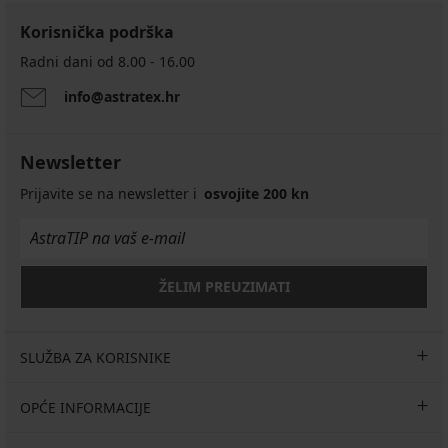
Korisnička podrška
Radni dani od 8.00 - 16.00
info@astratex.hr
Klasične
Klasične
Gaćice
gaćice
gaćice
Bianca
Gaćice
Myron
Laser
klasične
Chic
s
Lace
Newsletter
klasične
13,99
modalom
10,99
€
11,19
6,99
Prijavite se na newsletter i
osvojite 200 kn
€
akcija
€
€
akcija
3+1
13,99
akcija
3+1
GRATIS
€
3+1
GRATIS
10,49
GRATIS
8,24
€
ŽELIM PREUZIMATI
5,24
€
Kod
€
Kod
ALL25
Kod
ALL25
ALL25
SLUŽBA ZA KORISNIKE
OPĆE INFORMACIJE