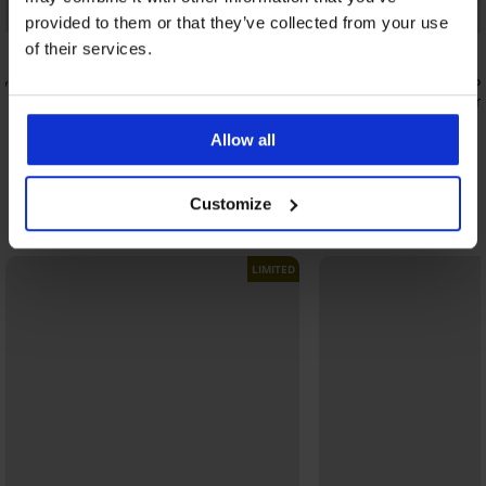
Popust -40%
Bestseller
provided to them or that they’ve collected from your use
of their services.
4,8
vljeni
Grudnjak Pu
podstavljen
Kupaće hlače MEN-A Johny
53,99 €
14,99 €
24,99 €
Allow all
Customize
Otkrijte slične komade
LIMITED