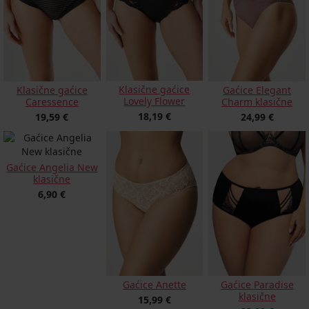
Klasične gaćice
Klasične gaćice
Gaćice Elegant
Lovely Flower
Caressence
Charm klasične
18,19 €
19,59 €
24,99 €
Gaćice Angelia New
klasične
6,90 €
Gaćice Anette
Gaćice Paradise
klasične
15,99 €