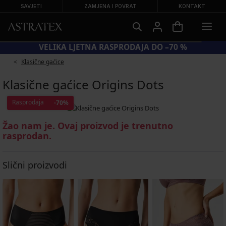
SAVJETI
ZAMJENA I POVRAT
KONTAKT
VELIKA LJETNA RASPRODAJA DO –70 %
Klasične gaćice
Klasične gaćice Origins Dots
Rasprodaja
-70%
Žao nam je. Ovaj proizvod je trenutno
rasprodan.
Slični proizvodi