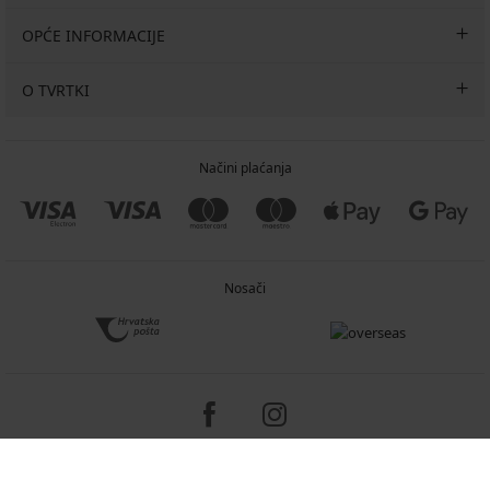
OPĆE INFORMACIJE
O TVRTKI
Načini plaćanja
Nosači
Copyright 2005-2026 © ASTRATEX a.s.
Programia - e-commerce solutions