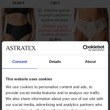
23,09 €
7,80 €
Klasične gaćice
Triumph Ladyform s
visokim strukom
32,99 €
Consent
Details
About
Klasične gaćice
Klasične gaćice
Caressence s
Millie s visokim
visokim strukom
strukom
18,89 €
28,99 €
This website uses cookies
We use cookies to personalise content and ads, to
provide social media features and to analyse our traffic.
Gaćice Luisse
klasične
We also share information about your use of our site with
Gaćice Fantasie
Klasične gaćice
Smoothease s
Cotton Classic s
32,99 €
our social media, advertising and analytics partners who
povišenim strukom
visokim strukom