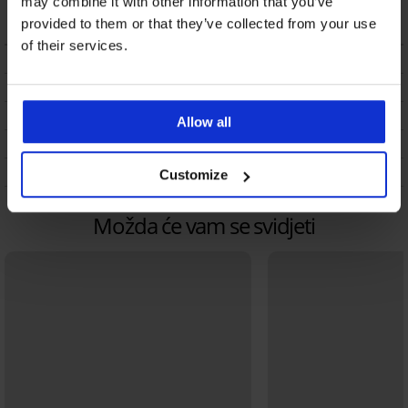
may combine it with other information that you’ve
20,99 €
14,69 €
provided to them or that they’ve collected from your use
of their services.
OPIS
DOSTAVA I PLAĆANJE
ZAMJENA
Allow all
ODRŽAVANJE I PRANJE
O BRANDU
Customize
Možda će vam se svidjeti