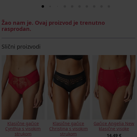
Žao nam je. Ovaj proizvod je trenutno
rasprodan.
Slični proizvodi
Klasične gaćice
Klasične gaćice
Gaćice Angelia New
Cynthia s visokim
Christina s visokim
klasične visoke
strukom
strukom
14,49 €