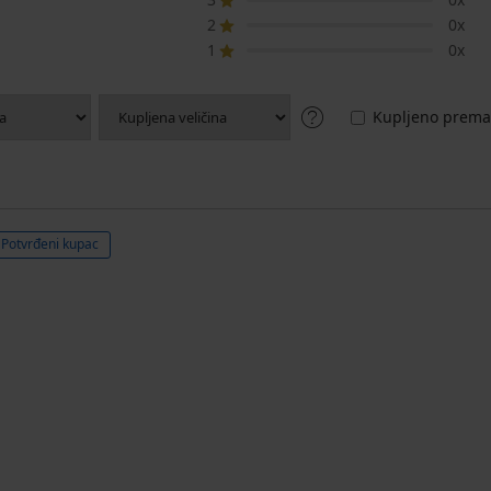
2
0x
1
0x
Kupljeno prema 
Potvrđeni kupac