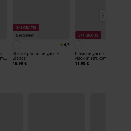
3+1 GRATIS
Bestseller
3+1 GRATIS
4,5
a
Stezne pamučne gaćice
Klasične gaćice Lory s
m i
Blanca
visokim strukom
15,99 €
11,99 €