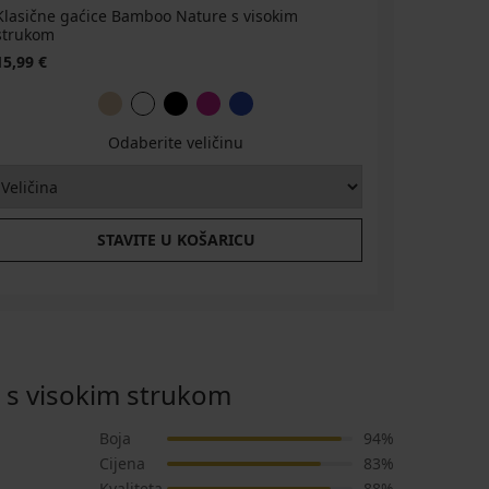
Klasične gaćice Bamboo Nature s visokim
Klasične 
strukom
4,80 €
15
15,99 €
Odaberite veličinu
STAVITE U KOŠARICU
 s visokim strukom
Boja
94%
Cijena
83%
Kvaliteta
88%