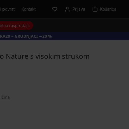
i povrat
Kontakt
Prijava
Košarica
jetna rasprodaja
RA20 = GRUDNJACI −20 %
o Nature s visokim strukom
ličina