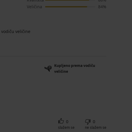
Veličina
84%
vodiču veličine
Kupljeno prema vodiču
veličine
0
0
slažem se
ne slažem se