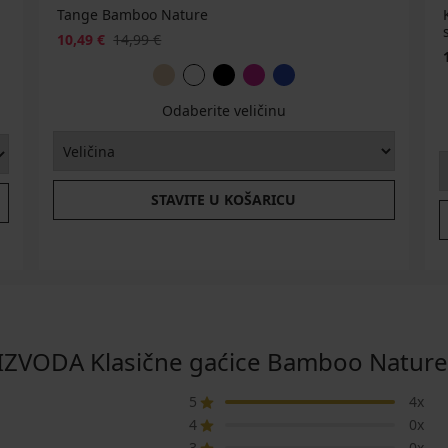
Tange Bamboo Nature
10,49 €
14,99 €
Odaberite veličinu
STAVITE U KOŠARICU
ZVODA Klasične gaćice Bamboo Nature
5
4x
4
0x
3
0x