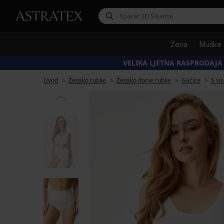
Žena
Muške
VELIKA LJETNA RASPRODAJA
Uvod
Žensko rublje
Žensko donje rublje
Gaćice
S vi