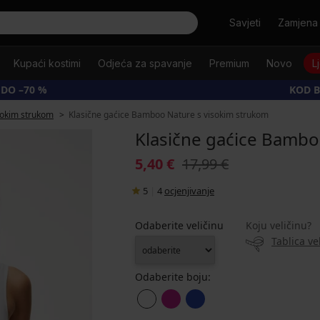
Tražiti
Savjeti
Zamjena 
Kupaći kostimi
Odjeća za spavanje
Premium
Novo
L
 DO –70 %
KOD B
sokim strukom
Klasične gaćice Bamboo Nature s visokim strukom
Klasične gaćice Bambo
5,40 €
17,99 €
5
|
4
ocjenjivanje
Odaberite veličinu
Koju veličinu?
Tablica ve
Odaberite boju: