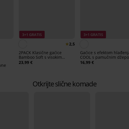
3+1 GRATIS
3+1 GRATIS
2,5
2PACK Klasične gaćice
Gaćice s efektom hlađenj
Bamboo Soft s visokim
COOL s pamučnim džepo
strukom
visokim strukom
23,99 €
16,99 €
vne
Otkrijte slične komade