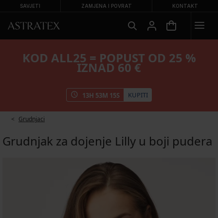
SAVJETI
ZAMJENA I POVRAT
KONTAKT
KOD ALL25 = POPUST OD 25 %
IZNAD 60 €
KUPITI
13
H
53
M
14
S
Grudnjaci
Grudnjak za dojenje Lilly u boji pudera