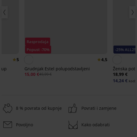
Rasprodaja
Popust -70%
-25% ALL25
5
4,5
h-up
Grudnjak Estel polupodstavljeni
Ženska potk
15,00 €
18,99 €
49,99 €
14,24 €
kod:
8 % povrata od kupnje
Povrati i zamjene
Povoljno
Kako odabrati
-30%
-25 % ALL25
-25 % ALL25
-25 % ALL25
-25 % ALL25
-25 % ALL25
-30%
-25 % ALL25
-25 % ALL25
-25 % ALL25
-25 % ALL25
-25 % ALL25
-25 % ALL25
-25 % ALL25
-40%
-25 % ALL25
Rasprodaja
Rasprodaja
-30%
Rasprodaja
-70%
-70%
-70%
LIMITED