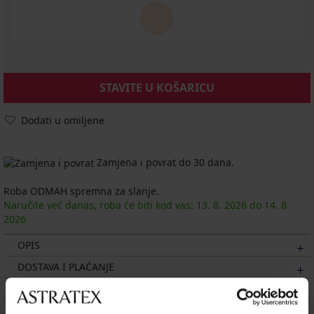
STAVITE U KOŠARICU
Dodati u omiljene
Zamjena i povrat do 30 dana.
Roba ODMAH spremna za slanje.
Naručite već danas, roba će biti kod vas:
13. 8.
2026
do
14. 8.
2026
OPIS
DOSTAVA I PLAĆANJE
ZAMJENA
ODRŽAVANJE I PRANJE