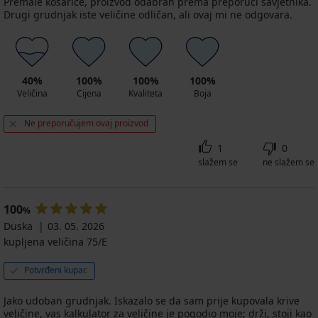
Premale košarice, proizvod odabran prema preporuci savjetnika.
Drugi grudnjak iste veličine odličan, ali ovaj mi ne odgovara.
40%
100%
100%
100%
Veličina
Cijena
Kvaliteta
Boja
Ne preporučujem ovaj proizvod
1
0
slažem se
ne slažem se
100
%
Duska
03. 05. 2026
kupljena veličina 75/E
Potvrđeni kupac
Jako udoban grudnjak. Iskazalo se da sam prije kupovala krive
veličine, vas kalkulator za veličine je pogodio moje; drži, stoji kao