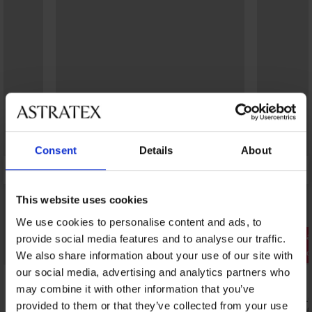
Consent
Details
About
This website uses cookies
We use cookies to personalise content and ads, to
Rasprodaja
Rasprodaj
provide social media features and to analyse our traffic.
Popust -70%
Popust -70
We also share information about your use of our site with
our social media, advertising and analytics partners who
may combine it with other information that you’ve
Grudnjak Allie polupodstavljeni
Grudnjak Let
provided to them or that they’ve collected from your use
21,00 €
17,40 €
69,99 €
57,99