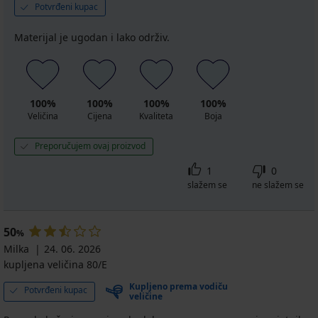
Potvrđeni kupac
Materijal je ugodan i lako održiv.
100%
100%
100%
100%
Veličina
Cijena
Kvaliteta
Boja
Preporučujem ovaj proizvod
1
0
slažem se
ne slažem se
50
%
Milka
24. 06. 2026
kupljena veličina 80/E
Kupljeno prema vodiču
Potvrđeni kupac
veličine