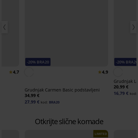
-20% BRA20
-20% BRA20
4,7
4,9
Grudnjak La
20,99 €
Grudnjak Carmen Basic podstavljeni
16,79 €
kod:
34,99 €
27,99 €
kod:
BRA20
Otkrijte slične komade
LIMITED