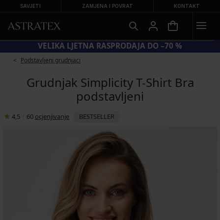
SAVJETI
ZAMJENA I POVRAT
KONTAKT
KOD SUN20 = −20 % NA SNIŽENE KUPAĆE KOSTIME
Podstavljeni grudnjaci
Grudnjak Simplicity T-Shirt Bra
podstavljeni
4,5
|
60
ocjenjivanje
BESTSELLER