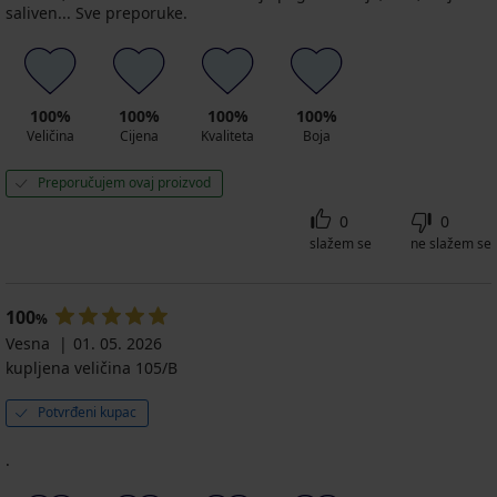
saliven... Sve preporuke.
100%
100%
100%
100%
Veličina
Cijena
Kvaliteta
Boja
Preporučujem ovaj proizvod
0
0
slažem se
ne slažem se
100
%
Vesna
01. 05. 2026
kupljena veličina 105/B
Potvrđeni kupac
.