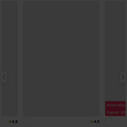
Rasprodaj
Popust -30
4,8
4,9