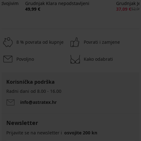
odvojivim
Grudnjak Klara nepodstavljeni
Grudnjak Je
49,99 €
37,09 €
52,99
8 % povrata od kupnje
Povrati i zamjene
Povoljno
Kako odabrati
-40%
Korisnička podrška
5
5
Grudnjak
Radni dani od 8.00 - 16.00
Shape
Grudnjak
I
info@astratex.hr
sa
Grudnjak
Grudnjak
podstavljeni
potporom
Fili
Delicate
Anette
20,99
podstavljen
Bloom
€
bez
36,99
Spacer
Newsletter
žica
podstavljeni
€
19,79
Prijavite se na newsletter i
53,99
osvojite 200 kn
€
€