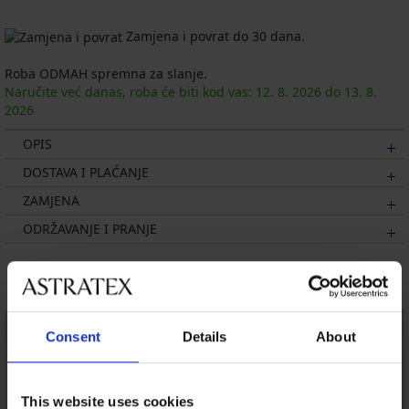
Zamjena i povrat do 30 dana.
Roba ODMAH spremna za slanje.
Naručite već danas, roba će biti kod vas:
12. 8.
2026
do
13. 8.
2026
OPIS
DOSTAVA I PLAĆANJE
ZAMJENA
ODRŽAVANJE I PRANJE
Možda će vam se svidjeti
LIMITED
Consent
Details
About
This website uses cookies