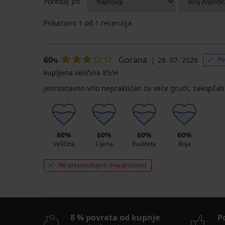
Poredaj po
Grudnjak
Pamučni
Grudnjak
BESTSELLER
BESTSELLER
Maja
grudnjak
Bellinda
Grudnjak
Grudnjak
Grudnjak
Prikazano
1
od 1 recenzija
Grudnjak
Grudnjak
582
Anastasia
Cotton
Michelle
Lou
Giana
Jeanne
za
bez
nepodstavljen
Bra
nepodstavljen
nepodstavljeni
nepodstavljeni
nepodstavljen
smanjivanje
žice
nepodstavljeni
49,99
57,99
63,99
41,99
grudi
55,99
53,99
20,99
€
€
€
€
Triumph
60
Gorana
28. 07. 2026
Po
%
€
€
€
37,49
True
43,49
47,99
31,49
kupljena veličina 85/H
40,49
15,74
Shape
€
€
€
€
Sensation...
€
€
Kod
Kod
Kod
Kod
Jednostavno vrlo nepraktičan za veće grudi, zakopčat
Kod
Kod
ALL25
57,99
ALL25
ALL25
ALL25
ALL25
ALL25
€
60%
60%
60%
60%
Veličina
Cijena
Kvaliteta
Boja
Ne preporučujem ovaj proizvod
8 % povrata od kupnje
P