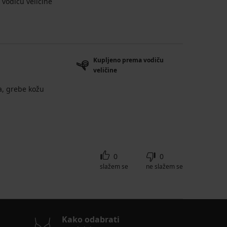
vodiču veličine
Kupljeno prema vodiču
veličine
a, grebe kožu
0
0
slažem se
ne slažem se
Kako odabrati