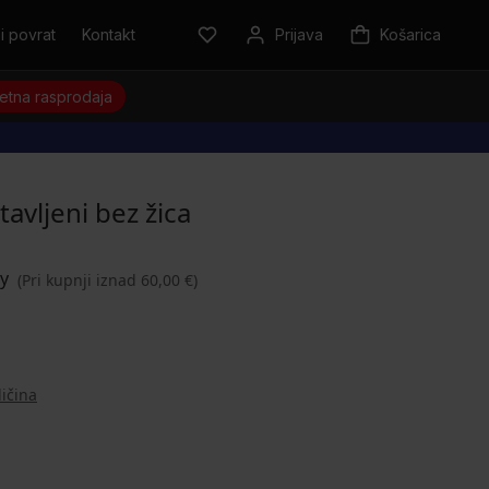
i povrat
Kontakt
Prijava
Košarica
jetna rasprodaja
vljeni bez žica
(Pri kupnji iznad 60,00 €)
ličina