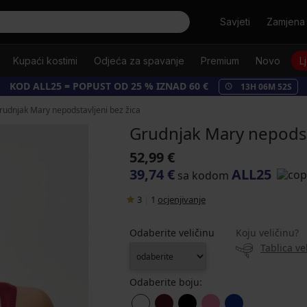
Tražiti
Savjeti
Zamjena 
Kupaći kostimi
Odjeća za spavanje
Premium
Novo
L
KOD ALL25 = POPUST OD 25 % IZNAD 60 €
13
H
06
M
51
S
rudnjak Mary nepodstavljeni bez žica
Grudnjak Mary nepodsta
52,99 €
39,74 €
ALL25
sa kodom
3
|
1
ocjenjivanje
Odaberite veličinu
Koju veličinu?
Tablica ve
Odaberite boju: