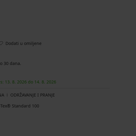
Dodati u omiljene
o 30 dana.
as:
13. 8.
2026
do
14. 8.
2026
NA
ODRŽAVANJE I PRANJE
ko-Tex® Standard 100