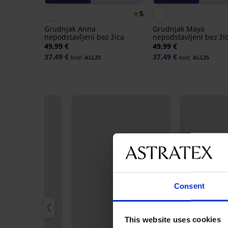
5
Grudnjak Anna
Grudnjak Maya
nepodstavljeni bez žica
nepodstavljeni bez ži
49,99 €
49,99 €
37,49 €
37,49 €
kod:
ALL25
kod:
ALL25
Consent
This website uses cookies