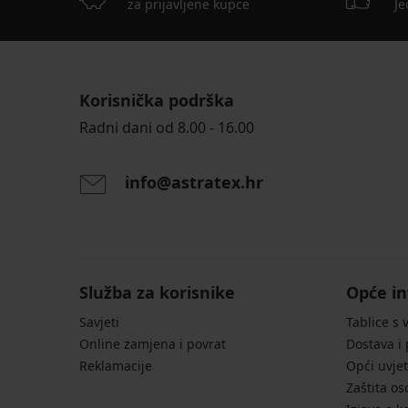
za prijavljene kupce
Je
Korisnička podrška
Radni dani od 8.00 - 16.00
info@astratex.hr
Služba za korisnike
Opće in
Savjeti
Tablice s 
Online zamjena i povrat
Dostava i
Reklamacije
Opći uvjet
Zaštita o