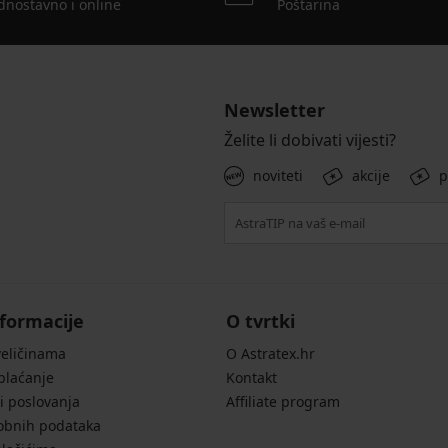
dnostavno i online
Poštarina
Newsletter
Želite li dobivati vijesti?
noviteti
akcije
p
formacije
O tvrtki
veličinama
O Astratex.hr
 plaćanje
Kontakt
i poslovanja
Affiliate program
sobnih podataka