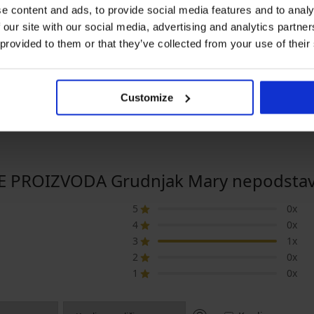
e content and ads, to provide social media features and to analy
-25% ALL25
-25% ALL25
 our site with our social media, advertising and analytics partn
4,9
4,5
 provided to them or that they’ve collected from your use of their
Pamučni grudnjak Anastasia
Grudnjak Tulip L
nepodstavljen
nepodstavljeni z
ey Simplex za
smanjivanje
49,99 €
36,99 €
epodstavljen
37,49 €
27,74 €
kod:
ALL25
kod:
ALL25
Customize
L25
E PROIZVODA Grudnjak Mary nepodstavlj
5
0x
4
0x
3
1x
2
0x
1
0x