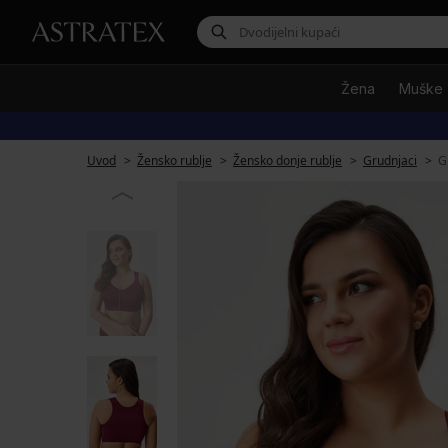
Žena
Muške
Uvod
Žensko rublje
Žensko donje rublje
Grudnjaci
G