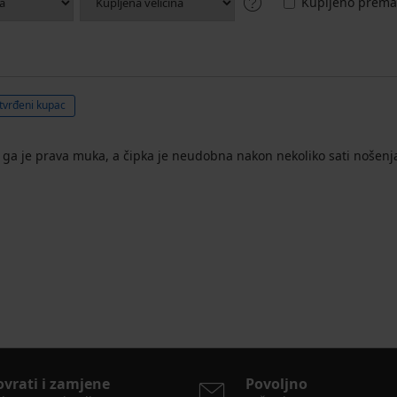
Kupljeno prema 
tvrđeni kupac
i ga je prava muka, a čipka je neudobna nakon nekoliko sati nošenj
ovrati i zamjene
Povoljno