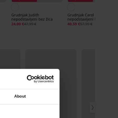
Grudnjak Judith
Grudnjak Carol
nepodstavljeni bez žica
nepodstavljeni bez žica
24,00 €
47,99 €
40,59 €
57,99 €
About