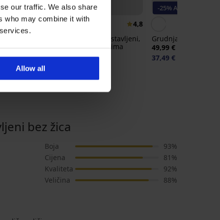
se our traffic. We also share
-25% ALL25
-25% ALL25
ers who may combine it with
5
4,8
 services.
ace
Grudnjak Katia podstavljeni,
Grudnjak Lara bralet
a
s odvojivim jastučićima
49,99 €
55,99 €
37,49 €
kod:
ALL25
41,99 €
kod:
ALL25
Allow all
eni bez žica
Boja
93%
Cijena
81%
Kvaliteta
92%
Veličina
88%