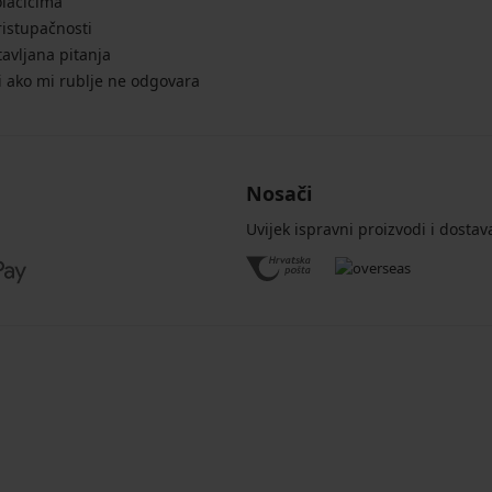
olačićima
ristupačnosti
avljana pitanja
i ako mi rublje ne odgovara
Nosači
Uvijek ispravni proizvodi i dostav