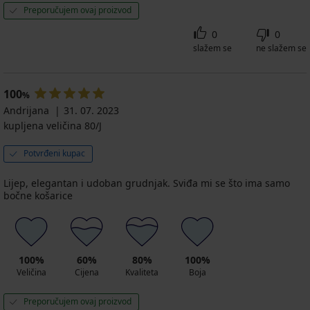
Preporučujem ovaj proizvod
0
0
slažem se
ne slažem se
100
%
Andrijana
31. 07. 2023
kupljena veličina 80/J
Potvrđeni kupac
Lijep, elegantan i udoban grudnjak. Sviđa mi se što ima samo
bočne košarice
100%
60%
80%
100%
Veličina
Cijena
Kvaliteta
Boja
Preporučujem ovaj proizvod