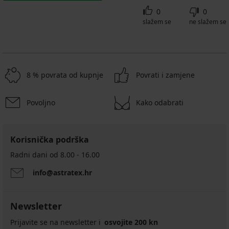
0
0
slažem se
ne slažem se
8 % povrata od kupnje
Povrati i zamjene
Povoljno
Kako odabrati
Korisnička podrška
Radni dani od 8.00 - 16.00
info@astratex.hr
Newsletter
Prijavite se na newsletter i
osvojite 200 kn