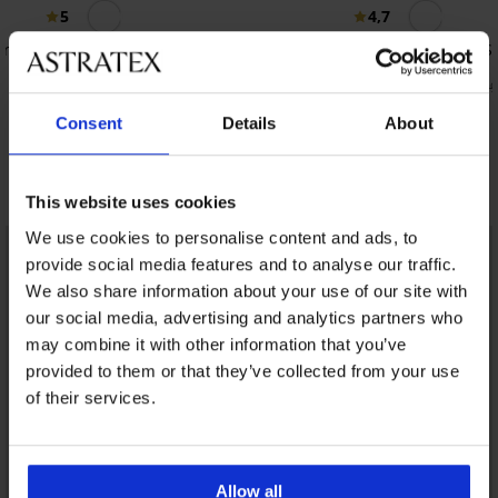
5
4,7
er
Grudnjak Maia 4D zaglađujući
Grudnjak So
žica
41,99 €
18,50 €
36,99
Consent
Details
About
Otkrijte slične komade
This website uses cookies
We use cookies to personalise content and ads, to
provide social media features and to analyse our traffic.
We also share information about your use of our site with
our social media, advertising and analytics partners who
may combine it with other information that you’ve
provided to them or that they’ve collected from your use
of their services.
Allow all