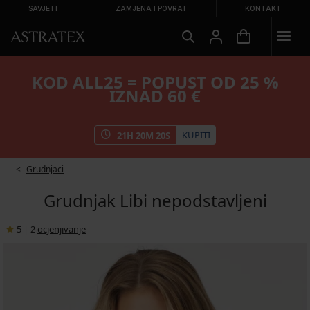
SAVJETI
ZAMJENA I POVRAT
KONTAKT
KOD ALL25 = POPUST OD 25 %
IZNAD 60 €
KUPITI
21
H
20
M
19
S
Grudnjaci
Grudnjak Libi nepodstavljeni
5
|
2
ocjenjivanje