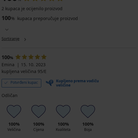
5
4,2
5
2 kupaca je ocijenilo proizvod
100
%
kupaca preporučuje proizvod
Grudnjak
Maja
Grudnjak
Grudnjak
BESTSELLER
582
Michelle
Anežka
Sortiranje
bez
Grudnjak
nepodstavljen
579
žice
Luisse
nepodstavljena
57,99
nepodstavljen
53,99
bez
€
100
%
žice
€
61,99
43,49
Emina
15. 10. 2023
41,99
40,49
€
€
kupljena veličina 95/E
€
€
Kod
Kod
31,49
ALL25
Kupljeno prema vodiču
ALL25
Potvrđeni kupac
€
veličine
Kod
ALL25
Odličan
100%
100%
100%
100%
Veličina
Cijena
Kvaliteta
Boja