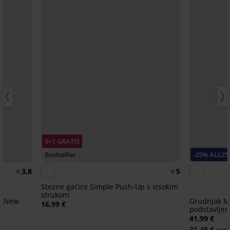
3+1 GRATIS
Bestseller
-25% ALL25
3,8
5
Stezne gaćice Simple Push-Up s visokim
strukom
e New
Grudnjak Ma
16,99 €
podstavljen
41,99 €
31,49 €
kod: