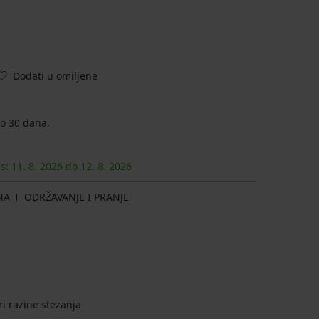
Dodati u omiljene
o 30 dana.
as:
11. 8.
2026
do
12. 8.
2026
NA
ODRŽAVANJE I PRANJE
ri razine stezanja