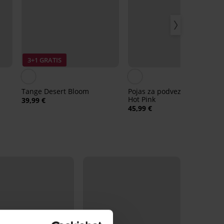
3+1 GRATIS
Tange Desert Bloom
Pojas za podvezice Brillance
Hot Pink
39,99 €
45,99 €