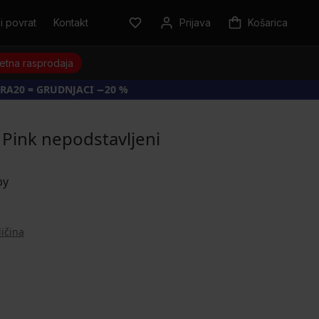
i povrat
Kontakt
Prijava
Košarica
jetna rasprodaja
RA20 = GRUDNJACI −20 %
 Pink nepodstavljeni
ličina