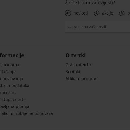
Želite li dobivati vijesti?
noviteti
akcije
p
formacije
O tvrtki
veličinama
O Astratex.hr
 plaćanje
Kontakt
i poslovanja
Affiliate program
sobnih podataka
olačićima
ristupačnosti
avljana pitanja
i ako mi rublje ne odgovara