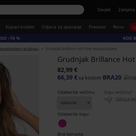
Tražiti
Savjeti
Zamjena 
Kupaći kostimi
Odjeća za spavanje
Premium
Novo
L
 DO –70 %
KOD B
epodstavljeni grudnjaci
Grudnjak Brillance Hot Pink nepodstavljeni
Grudnjak Brillance Hot
82,99 €
66,39 €
BRA20
sa kodom
Odaberite veličinu
Koju veličinu?
Tablica ve
Odaberite boju:
Broj komada: