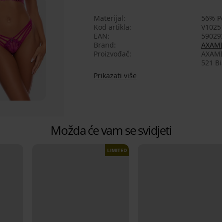
Materijal
56% Po
Kod artikla
V1025
EAN
59029
Brand
AXAM
Proizvođač
AXAMI 
521 Bi
Prikazati više
Možda će vam se svidjeti
LIMITED