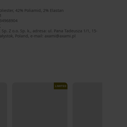
liester, 42% Poliamid, 2% Elastan
1
34968904
I
Sp. Z o.o. Sp. k., adresa: ul. Pana Tadeusza 1/1, 15-
ałystok, Poland, e-mail: axami@axami.pl
LIMITED