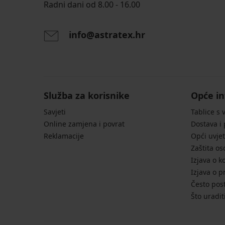
Radni dani od 8.00 - 16.00
info@astratex.hr
Služba za korisnike
Opće in
Savjeti
Tablice s 
Online zamjena i povrat
Dostava i
Reklamacije
Opći uvjet
Zaštita o
Izjava o k
Izjava o p
Često post
Što uradit