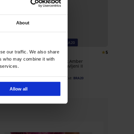
About
 BRA20
-20% BRA20
se our traffic. We also share
5
ers who may combine it with
ak Honey II
Grudnjak Amber
tavljeni
nepodstavljeni II
 services.
€
36,99 €
€
29,59 €
kod:
BRA20
kod:
BRA20
Allow all