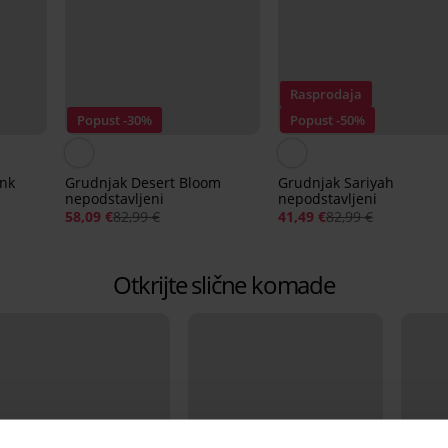
Rasprodaja
Popust -30%
Popust -50%
ink
Grudnjak Desert Bloom
Grudnjak Sariyah
nepodstavljeni
nepodstavljeni
58,09 €
82,99 €
41,49 €
82,99 €
Otkrijte slične komade