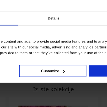
Details
20% BRA20
-20% BRA20
-20%
e content and ads, to provide social media features and to analy
5
 our site with our social media, advertising and analytics partn
dnjak Honey podstavljeni
Grudnjak Compliment
Grudnj
podstavljeni
nepods
 provided to them or that they’ve collected from your use of their
99 €
41,99 €
38,99 
59 €
kod:
BRA20
33,59 €
31,19 
kod:
BRA20
Customize
Iz iste kolekcije