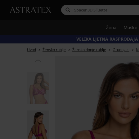
Žena
Muške
VELIKA LJETNA RASPRODAJA
Uvod
Žensko rublje
Žensko donje rublje
Grudnjaci
N