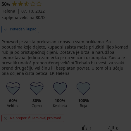
53,99
bez
€
50
%
žice
€
Helena
07. 10. 2022
41,99
kupljena veličina 80/D
€
Potvrđeni kupac
Proizvod je zaista prekrasan i nosiv u svim prilikama. Sa
popustima koje dajete, kupac si zaista može priuštiti lijep komad
rublja po pristupačnoj cijeni. Dostava je brza, a narudžba
jednostavna. Jedina zamjerka je na veličini grudnjaka. Zaista je
prevelik unatoč preporučenoj veličini.Trebalo bi uvesti za svaki
brend drugačiju veličinu ili besplatan povrat. U tom bi slučaju
bila ocijena čista petica. LP, Helena
60%
80%
100%
100%
Veličina
Cijena
Kvaliteta
Boja
Ne preporučujem ovaj proizvod
1
0