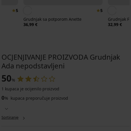
5
5
i
Grudnjak sa potporom Anette
Grudnjak Fi
36,99 €
32,99 €
OCJENJIVANJE PROIZVODA Grudnjak
Ada nepodstavljeni
50
%
5
5
1 kupaca je ocijenilo proizvod
0
%
kupaca preporučuje proizvod
Grudnjak
Maja
Grudnjak
Grudnjak
582
Anežka
Michelle
Sortiranje
bez
579
nepodstavljen
žice
nepodstavljena
57,99