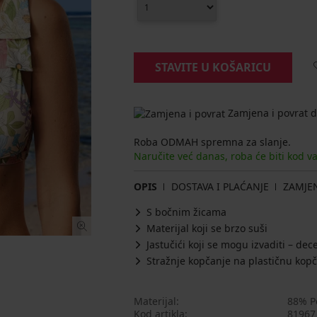
STAVITE U KOŠARICU
Zamjena i povrat d
Roba ODMAH spremna za slanje.
Naručite već danas, roba će biti kod v
OPIS
DOSTAVA I PLAĆANJE
ZAMJE
S bočnim žicama
Materijal koji se brzo suši
Jastučići koji se mogu izvaditi – de
Stražnje kopčanje na plastičnu kop
Materijal
88% P
Kod artikla
81967