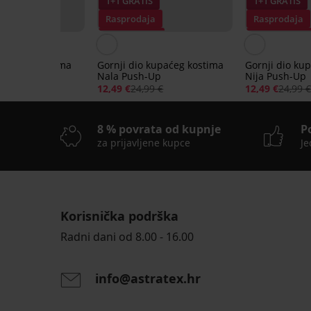
1+1 GRATIS
1+1 GRATIS
Rasprodaja
Rasprodaja
50%
Popust -50%
Popust -50%
kupaćeg kostima
Gornji dio kupaćeg kostima
Gornji dio ku
Nala Push-Up
Nija Push-Up
99 €
12,49 €
24,99 €
12,49 €
24,99 
8 % povrata od kupnje
P
za prijavljene kupce
Je
Rasprodaja
Rasprodaja
Rasprodaja
-70%
-70%
-70%
Korisnička podrška
1+1 GRATIS
1+1 GRATIS
1+1 GRATIS
LIMITED
LIMITED
Radni dani od 8.00 - 16.00
Gornji
Gornji
PREMIUM
PREMIUM
info@astratex.hr
dio
dio
Gornji
Gornji
ženskog
kupaćeg
dio
dio
kupaćeg
kostima