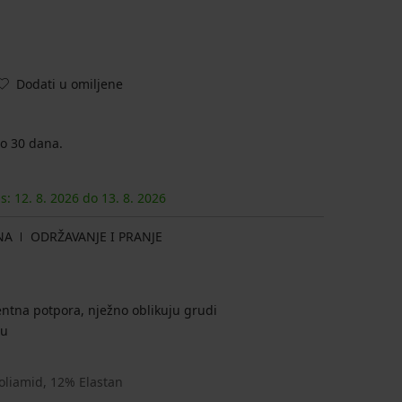
Dodati u omiljene
o 30 dana.
as:
12. 8.
2026
do
13. 8.
2026
NA
ODRŽAVANJE I PRANJE
centna potpora, nježno oblikuju grudi
ču
oliamid, 12% Elastan