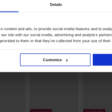
1+1 GRATIS
1+1 GRATIS
Details
Rasprodaja
Rasprodaja
Popust -70%
Popust -50%
upaćeg
Gornji dio kupaćeg kostima
Obostrani dvodijelni kup
Paraguay
kostim Nala 4 u 1
e content and ads, to provide social media features and to analy
12,60 €
41,99 €
24,99 €
49,98 €
 our site with our social media, advertising and analytics partn
 provided to them or that they’ve collected from your use of their
Otkrijte slične komade
LIMITED
LIMITED
Customize