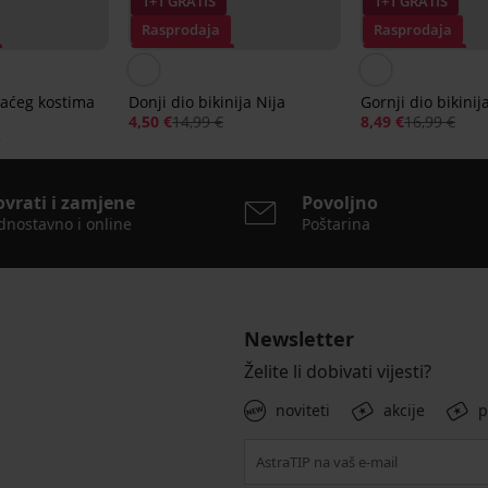
1+1 GRATIS
1+1 GRATIS
Rasprodaja
Rasprodaja
Popust -70%
Popust -50%
paćeg kostima
Donji dio bikinija Nija
Gornji dio bikinij
4,50 €
14,99 €
8,49 €
16,99 €
€
ovrati i zamjene
Povoljno
dnostavno i online
Poštarina
Newsletter
Želite li dobivati vijesti?
noviteti
akcije
p