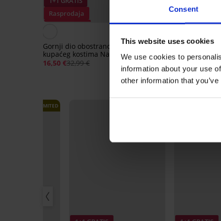
1+1 GRATIS
1+1 GRATIS
Consent
Rasprodaja
Rasprodaja
Popust -50%
Popust -70%
4,5
This website uses cookies
Gornji dio obostranog
Gornji dio ženskog k
kupaćeg kostima Nala 4 u 1
kostima Scallop
We use cookies to personalis
16,50 €
32,99 €
12,00 €
39,99 €
information about your use of
other information that you’ve
LIMITED
LIMITED