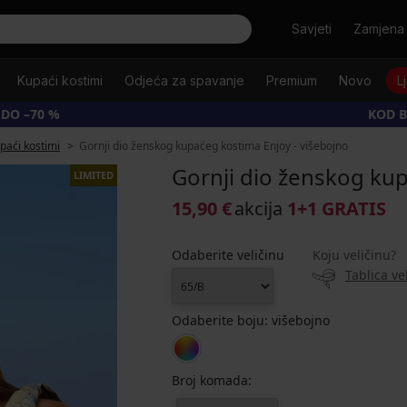
Tražiti
Savjeti
Zamjena 
Kupaći kostimi
Odjeća za spavanje
Premium
Novo
L
 DO –70 %
KOD B
upaći kostimi
Gornji dio ženskog kupaćeg kostima Enjoy - višebojno
Gornji dio ženskog kup
LIMITED
15,90 €
akcija
1+1 GRATIS
Odaberite veličinu
Koju veličinu?
Tablica ve
Odaberite boju:
višebojno
Broj komada: