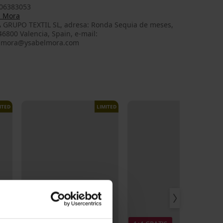
06383053
l Mora
 GRUPO TEXTIL SL, adresa: Ronda Sequia de meses,
 46800 Valencia, Spain, e-mail:
lmora@ysabelmora.com
ITED
LIMITED
LIMITED