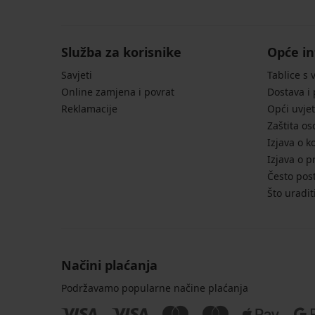
ženskog
ženskog
kostima
Lia
kupaćeg
kupaćeg
Ezer
II
kostima
kostima
Black
25,50
Vacanze
Vacanze
61,99
€
Sahara
Paradise...
Služba za korisnike
Opće in
€
84,99
...
27,00
€
Savjeti
Tablice s 
24,60
€
€
Online zamjena i povrat
Dostava i
89,99
81,99
€
Reklamacije
Opći uvjet
€
Zaštita o
Izjava o k
Izjava o p
Često post
Što uradit
Načini plaćanja
Podržavamo popularne načine plaćanja