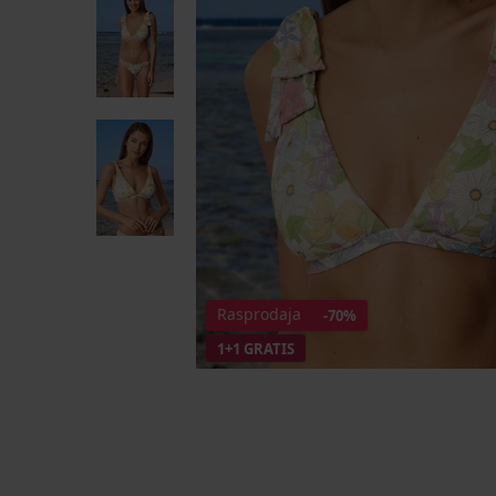
Rasprodaja
-70%
1+1 GRATIS