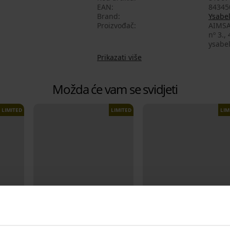
EAN
84345
Brand
Ysabe
Proizvođač
AIMSA
nº 3.,
ysabe
Prikazati više
Možda će vam se svidjeti
LIMITED
LIMITED
LIM