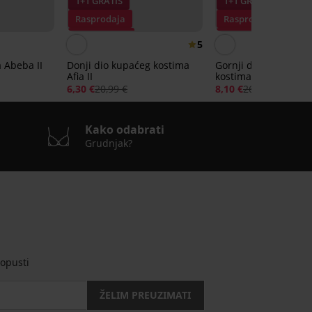
1+1 GRATIS
1+1 GRATIS
Rasprodaja
Rasprodaja
Popust -70%
Popust -70%
5
a Abeba II
Donji dio kupaćeg kostima
Gornji dio ženskog 
Afia II
kostima Katy
6,30 €
20,99 €
8,10 €
26,99 €
Kako odabrati
Grudnjak?
opusti
ŽELIM PREUZIMATI