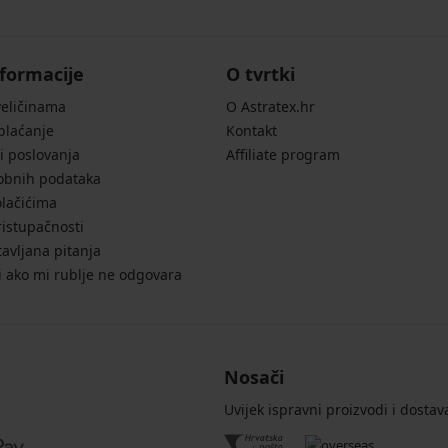
formacije
O tvrtki
veličinama
O Astratex.hr
 plaćanje
Kontakt
i poslovanja
Affiliate program
sobnih podataka
olačićima
ristupačnosti
avljana pitanja
i ako mi rublje ne odgovara
Nosači
Uvijek ispravni proizvodi i dostav