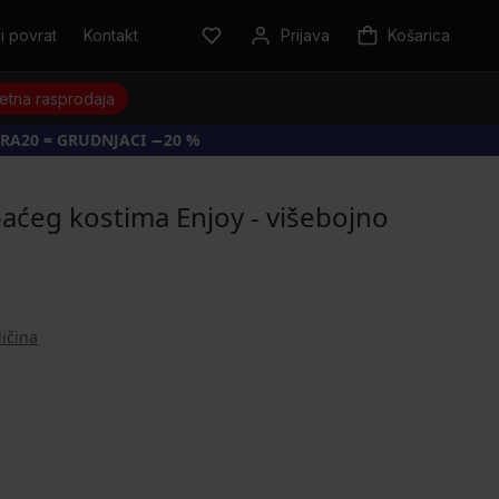
i povrat
Kontakt
Prijava
Košarica
jetna rasprodaja
RA20 = GRUDNJACI −20 %
aćeg kostima Enjoy - višebojno
ličina