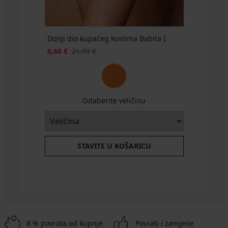
Donji dio kupaćeg kostima Babita I
6,60 €
21,99 €
Odaberite veličinu
STAVITE U KOŠARICU
8 % povrata od kupnje
Povrati i zamjene