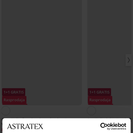
1+1 GRATIS
1+1 GRATIS
Rasprodaja
Rasprodaja
Popust -70%
Popust -70%
Gornji dio ženskog kupaćeg kostima
Donji dio bikinija Abeb
Vanessa I
5,10 €
16,99 €
8,70 €
28,99 €