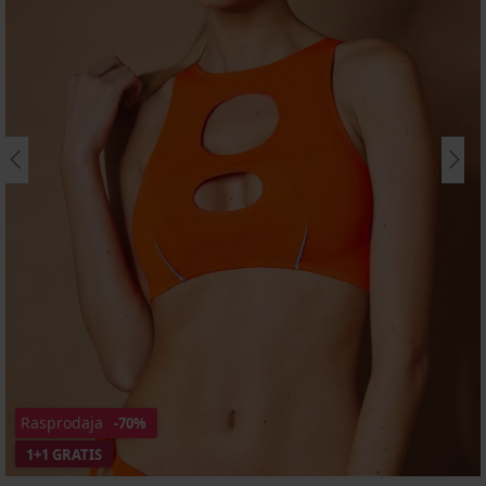
Rasprodaja
-70%
1+1 GRATIS