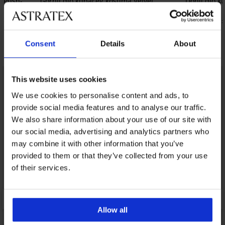
a Push-
Gornji dio kupaćeg kostima Velvet
Donji dio k
Hibiscus Push-Up
41,99 €
69,99 €
16,80 €
kod:
27,99 €
kod:
SUN20
Consent
Details
About
Otkrijte slične komade
LIMITED
LIMITED
This website uses cookies
We use cookies to personalise content and ads, to
provide social media features and to analyse our traffic.
We also share information about your use of our site with
our social media, advertising and analytics partners who
may combine it with other information that you’ve
provided to them or that they’ve collected from your use
of their services.
Allow all