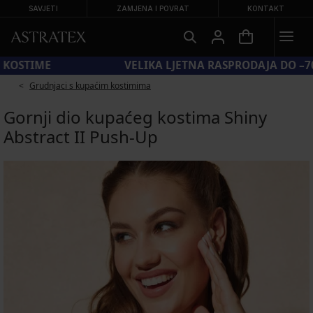
SAVJETI
ZAMJENA I POVRAT
KONTAKT
KOD SUN20 = −20 % NA SNIŽENE KUPAĆE KOSTIME
Grudnjaci s kupaćim kostimima
Gornji dio kupaćeg kostima Shiny
Abstract II Push-Up