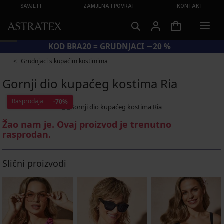
SAVJETI
ZAMJENA I POVRAT
KONTAKT
KOD BRA20 = GRUDNJACI −20 %
Grudnjaci s kupaćim kostimima
Gornji dio kupaćeg kostima Ria
Rasprodaja
-70%
Žao nam je. Ovaj proizvod je trenutno
rasprodan.
Slični proizvodi