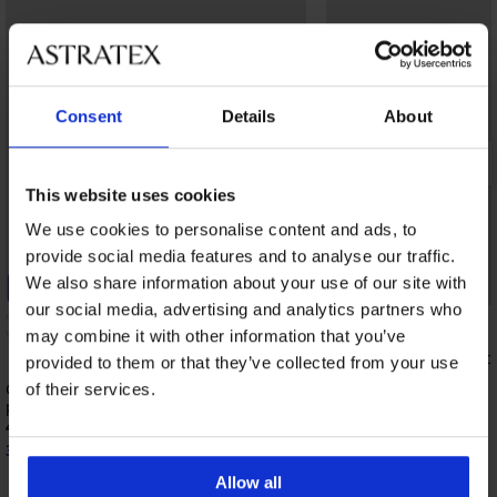
Consent
Details
About
This website uses cookies
We use cookies to personalise content and ads, to
provide social media features and to analyse our traffic.
We also share information about your use of our site with
-20% BRA20
Bestseller
our social media, advertising and analytics partners who
4,8
may combine it with other information that you’ve
Grudnjak Spacer Delic
provided to them or that they’ve collected from your use
41,99 €
Grudnjak Maia 4D Soft Control Deluxe
of their services.
podstavljeni
41,99 €
33,59 €
kod:
BRA20
Allow all