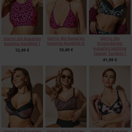
Gornji dio kupaćeg
Gornji dio
Gornji dio kupaćeg
kostima NeoWild II
brzosušećeg
kostima NeoWild I
kupaćeg kostima
10,49 €
12,49 €
Spacer Sunkiss I
41,99 €
Gornji dio kupaćeg
Gornji dio kupaćeg
Gornji dio kupaćeg